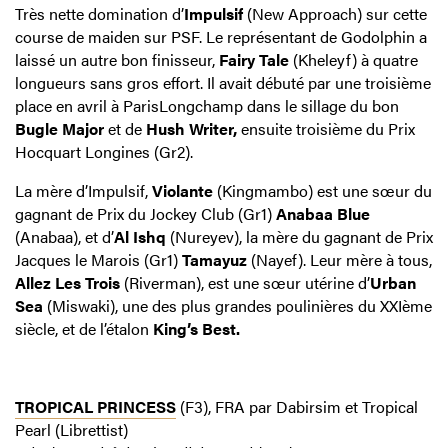
Très nette domination d’
Impulsif
(New Approach) sur cette
course de maiden sur PSF. Le représentant de Godolphin a
laissé un autre bon finisseur,
Fairy Tale
(Kheleyf) à quatre
longueurs sans gros effort. Il avait débuté par une troisième
place en avril à ParisLongchamp dans le sillage du bon
Bugle Major
et de
Hush Writer,
ensuite troisième du Prix
Hocquart Longines (Gr2).
La mère d’Impulsif,
Violante
(Kingmambo) est une sœur du
gagnant de Prix du Jockey Club (Gr1)
Anabaa Blue
(Anabaa), et d’
Al Ishq
(Nureyev), la mère du gagnant de Prix
Jacques le Marois (Gr1)
Tamayuz
(Nayef). Leur mère à tous,
Allez Les Trois
(Riverman), est une sœur utérine d’
Urban
Sea
(Miswaki), une des plus grandes poulinières du XXIème
siècle, et de l’étalon
King’s Best.
TROPICAL PRINCESS
(F3), FRA par Dabirsim et Tropical
Pearl (Librettist)