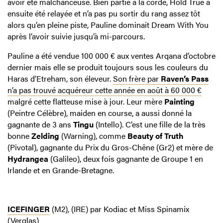
avoir été malchanceuse. Bien partie à la corde, Hold True a
ensuite été relayée et n’a pas pu sortir du rang assez tôt
alors qu’en pleine piste, Pauline dominait Dream With You
après l’avoir suivie jusqu’à mi-parcours.
Pauline a été vendue 100 000 € aux ventes Arqana d’octobre
dernier mais elle se produit toujours sous les couleurs du
Haras d’Etreham, son éleveur.
Son frère par
Raven’s Pass
n’a pas trouvé acquéreur cette année en août à 60 000 €
malgré cette flatteuse mise à jour. Leur mère
Painting
(Peintre Célèbre), maiden en course, a aussi donné la
gagnante de 3 ans
Tingu
(Intello). C’est une fille de la très
bonne
Zelding
(Warning), comme
Beauty of Truth
(Pivotal), gagnante du Prix du Gros-Chêne (Gr2) et mère de
Hydrangea
(Galileo), deux fois gagnante de Groupe 1 en
Irlande et en Grande-Bretagne.
ICEFINGER
(M2), (IRE) par Kodiac et Miss Spinamix
(Verglas)