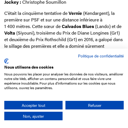
Jockey :
Christophe Soumillon
C’était la cinquième tentative de
Vernie
(Kendargent), la
première sur PSF et sur une distance inférieure à
1 400 mètres. Cette sœur de
Calvados Blues
(Lando) et de
Volta
(Siyouni), troisième du Prix de Diane Longines (Gr1)
et deuxième du Prix Rothschild (Gr1) en 2016, a galopé dans
le sillage des premières et elle a dominé sûrement
Guardina
(Siyouni), venue le long du rail, dans les derniers
Politique de confidentialité
cent mètres. Elle a gagné très facilement.
Nous utilisons des cookies
Vernie n’est pas passée sur le ring, comme Volta, mais elle
Nous pouvons les placer pour analyser les données de nos visiteurs, améliorer
appartient en partie à David Salabi… comme Volta ! Leur
notre site Web, afficher un contenu personnalisé et vous faire vivre une
sœur
Varamini
(Siyouni) a en revanche été
adjugée l’année
expérience inoubliable. Pour plus d'informations sur les cookies que nous
utilisons, ouvrez les paramètres.
dernière aux ventes d’août à Deauville pour 300 000 € à
l’écurie Godolphin
, qui l’a confiée depuis à André Fabre.
Accepter tout
Refuser
Non, ajuster
ANODOR
(M2), FRA par Anodin et Decize (Kentucky
Dynamite)