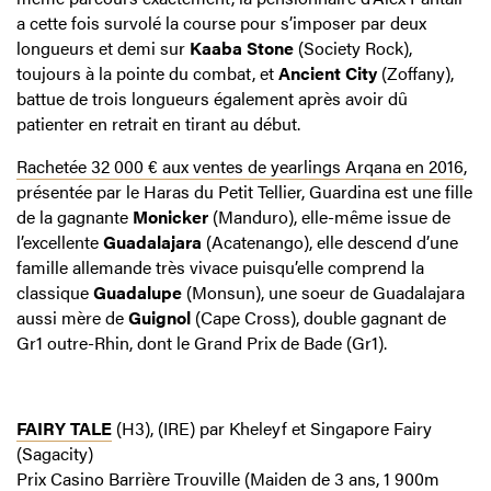
a cette fois survolé la course pour s’imposer par deux
longueurs et demi sur
Kaaba Stone
(Society Rock),
toujours à la pointe du combat, et
Ancient City
(Zoffany),
battue de trois longueurs également après avoir dû
patienter en retrait en tirant au début.
Rachetée 32 000 € aux ventes de yearlings Arqana en 2016
,
présentée par le Haras du Petit Tellier, Guardina est une fille
de la gagnante
Monicker
(Manduro), elle-même issue de
l’excellente
Guadalajara
(Acatenango), elle descend d’une
famille allemande très vivace puisqu’elle comprend la
classique
Guadalupe
(Monsun), une soeur de Guadalajara
aussi mère de
Guignol
(Cape Cross), double gagnant de
Gr1 outre-Rhin, dont le Grand Prix de Bade (Gr1).
FAIRY TALE
(H3), (IRE) par Kheleyf et Singapore Fairy
(Sagacity)
Prix Casino Barrière Trouville
(Maiden de 3 ans, 1 900m