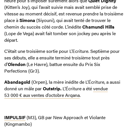
heure pour s’imposer sûrement alors que
Quiet Dignity
(Kitten’s Joy), qui l’avait suivie mais avait semblé prise de
vitesse au moment décisif, est revenue prendre la troisième
place à
Simona
(Siyouni), qui avait tenté de trouver le
chemin du succès côté corde. L’inédite
Chamundi Hills
(Lope de Vega) avait fait tomber son jockey peu après le
départ.
C’était une troisième sortie pour L’Ecriture. Septième pour
ses débuts, elle a ensuite terminé troisième tout près
d’
Olendon
(Le Havre), battue ensuite du Prix Six
Perfections (Gr3).
Abandagold
(Orpen), la mère inédite de L’Écriture, a aussi
donné un mâle par
Outstrip.
L’Écriture a été
vendue
53 000 € aux ventes d’octobre Arqana
.
IMPULSIF
(M3), GB par New Approach et Violante
(Kingmambo)