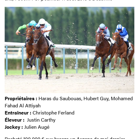
Propriétaires :
Haras du Saubouas, Hubert Guy, Mohamed
Fahad Al Attiyah
Entraîneur :
Christophe Ferland
Éleveur :
Justin Carthy
Jockey :
Julien Augé
Racheté 190 000 € aux breeze up Arqana de mai dernier
,