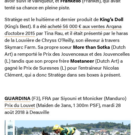
avoir suivi le vainqueur, et
Frankelio
(Frankel), qui avait
tenté sa chance en pleine piste.
Stratège est le huitième et dernier produit de
King’s Doll
(King’s Best). Il a été
acheté 56 000 € aux ventes Arqana
d’octobre 2015
par Tina Rau, et il était présenté par le haras
de la Louvière de Chryss O’Reilly, son éleveur à travers
Skymarc Farm. Sa propre soeur
More than Sotka
(Dutch
Art) a remporté le Prix des Jouvenceaux et des Jouvencelles
(L) tandis que son propre frère
Mostaneer
(Dutch Art) a
gagné le Prix de Suresnes (L) pour l’entraîneur Nicolas
Clément, qui a donc Stratège dans ses boxes à présent.
GUARDINA
(F3), FRA par Siyouni et Monicker (Manduro)
Prix du Louvet
(Maiden de 3ans, 1 300m PSF), mardi 28
août 2018 à Deauville