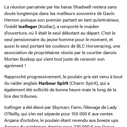
La réunion parrainée par les haras Shadwell restera sans
doute longtemps dans les meilleurs souvenirs de Gavin
Hernon puisque son premier partant en tant qu’entraîneur,
l’inédit
Icefinger
(Kodiac), a remporté le maiden
d’ouverture, où il était le seul débutant au départ. C’est le
seul pensionnaire du jeune homme pour le moment, et
aussi le seul portant les couleurs de BLC Horseracing, une
association de propriétaires réunis par le courtier danois
Morten Buskop qui vient tout juste de recevoir son
agrément !
Rapproché progressivement, le poulain gris est venu à bout
du raider anglais
Harbour Spirit
(Charm Spirit), qui a
également été sollicité de bonne heure mais le long de la
lice des tribunes.
Icefinger a été élevé par Skymarc Farm, l’élevage de Lady
O’Reilly, qui s’en est séparée pour 150 000 € aux ventes
Arqana d’octobre, le poulain étant revendu aux breeze ups
Arqana du printemps dernier pour 320 000 € par Grove