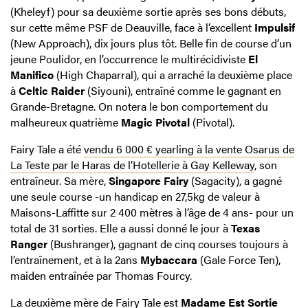
(Kheleyf) pour sa deuxième sortie après ses bons débuts,
sur cette même PSF de Deauville, face à l’excellent
Impulsif
(New Approach), dix jours plus tôt. Belle fin de course d’un
jeune Poulidor, en l’occurrence le multirécidiviste
El
Manifico
(High Chaparral), qui a arraché la deuxième place
à
Celtic Raider
(Siyouni), entraîné comme le gagnant en
Grande-Bretagne. On notera le bon comportement du
malheureux quatrième
Magic Pivotal
(Pivotal).
Fairy Tale a été
vendu 6 000 € yearling à la vente Osarus de
La Teste par le Haras de l’Hotellerie à Gay Kelleway
, son
entraîneur. Sa mère,
Singapore Fairy
(Sagacity), a gagné
une seule course -un handicap en 27,5kg de valeur à
Maisons-Laffitte sur 2 400 mètres à l’âge de 4 ans- pour un
total de 31 sorties. Elle a aussi donné le jour à
Texas
Ranger
(Bushranger), gagnant de cinq courses toujours à
l’entraînement, et à la 2ans
Mybaccara
(Gale Force Ten),
maiden entraînée par Thomas Fourcy.
La deuxième mère de Fairy Tale est
Madame Est Sortie