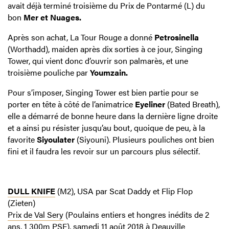
avait déjà terminé troisième du Prix de Pontarmé (L) du
bon
Mer et Nuages.
Après son achat, La Tour Rouge a donné
Petrosinella
(Worthadd), maiden après dix sorties à ce jour, Singing
Tower, qui vient donc d’ouvrir son palmarès, et une
troisième pouliche par
Youmzain.
Pour s’imposer, Singing Tower est bien partie pour se
porter en tête à côté de l’animatrice
Eyeliner
(Bated Breath),
elle a démarré de bonne heure dans la dernière ligne droite
et a ainsi pu résister jusqu’au bout, quoique de peu, à la
favorite
Siyoulater
(Siyouni). Plusieurs pouliches ont bien
fini et il faudra les revoir sur un parcours plus sélectif.
DULL KNIFE
(M2), USA par Scat Daddy et Flip Flop
(Zieten)
Prix de Val Sery
(Poulains entiers et hongres inédits de 2
ans, 1 300m PSF), samedi 11 août 2018 à Deauville