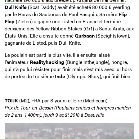
Dull Knife
(Scat Daddy) avait été acheté 80 000 € yearling
par le Haras du Saubouas de Paul Basquin. Sa mère
Flip
Flop
(Zieten) a gagné une Listed en France et terminé
deuxième des Yellow Ribbon Stakes (Gr1) à Santa Anita, aux
États-Unis. Elle a ensuite donné
Qurbaan
(Speightstown),
gagnante de Listed, puis Dull Knife.
Le poulain est parti le plus vite, il a ensuite laissé
l’animateur
Realityhacking
(Bungle Inthejungle), hongre,
qui n’a pu lui résister pour finir mais s’est mis avec lui hors
de portée du troisième
Inde
(Olympic Glory), qui finit bien.
TOIJK
(M2), FRA par Siyouni et Eire (Medicean)
Prix de Tour-en-Bessin
(Poulains entiers et hongres maiden
de 2 ans, 1 400m), jeudi 9 août 2018 à Deauville