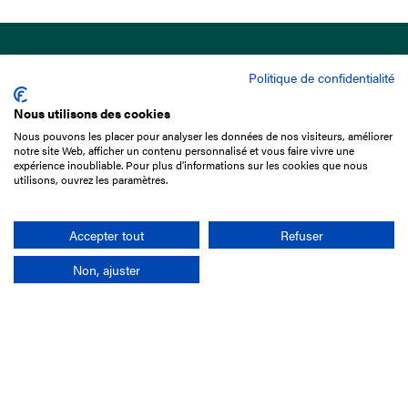
Politique de confidentialité
Nous utilisons des cookies
Nous pouvons les placer pour analyser les données de nos visiteurs, améliorer
15 Boulevard de Douaumont
notre site Web, afficher un contenu personnalisé et vous faire vivre une
75017 Paris
expérience inoubliable. Pour plus d'informations sur les cookies que nous
utilisons, ouvrez les paramètres.
01 49 10 20 29
Rechercher
Accepter tout
Refuser
Non, ajuster
L'entreprise
Mission France Galop
Gouvernance
Baromètre du Galop
Comptes sociaux