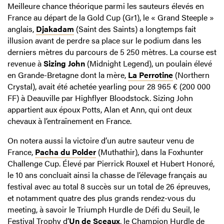
Meilleure chance théorique parmi les sauteurs élevés en
France au départ de la Gold Cup (Gr1), le « Grand Steeple »
anglais,
Djakadam
(Saint des Saints) a longtemps fait
illusion avant de perdre sa place sur le podium dans les
derniers mètres du parcours de 5 250 mètres. La course est
revenue à
Sizing John
(Midnight Legend), un poulain élevé
en Grande-Bretagne dont la mère,
La Perrotine
(Northern
Crystal), avait été achetée yearling pour 28 965 € (200 000
FF) à Deauville par Highflyer Bloodstock. Sizing John
appartient aux époux Potts, Alan et Ann, qui ont deux
chevaux à l’entraînement en France.
On notera aussi la victoire d’un autre sauteur venu de
France,
Pacha du Polder
(Muthathir), dans la Foxhunter
Challenge Cup. Élevé par Pierrick Rouxel et Hubert Honoré,
le 10 ans concluait ainsi la chasse de l’élevage français au
festival avec au total 8 succès sur un total de 26 épreuves,
et notamment quatre des plus grands rendez-vous du
meeting, à savoir le Triumph Hurdle de Défi du Seuil, le
Festival Trophy d’
Un de Sceaux
, le Champion Hurdle de