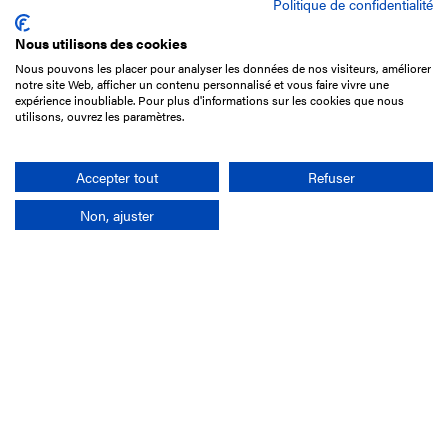
Politique de confidentialité
Nous utilisons des cookies
Nous pouvons les placer pour analyser les données de nos visiteurs, améliorer
15 Boulevard de Douaumont
notre site Web, afficher un contenu personnalisé et vous faire vivre une
75017 Paris
expérience inoubliable. Pour plus d'informations sur les cookies que nous
utilisons, ouvrez les paramètres.
01 49 10 20 29
Rechercher
Accepter tout
Refuser
Non, ajuster
L'entreprise
Mission France Galop
Gouvernance
Baromètre du Galop
Comptes sociaux
Comprendre les courses
Docuthèque
Métiers