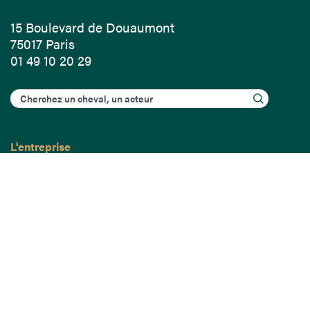
15 Boulevard de Douaumont
75017 Paris
01 49 10 20 29
Rechercher
L'entreprise
Mission France Galop
Gouvernance
Baromètre du Galop
Comptes sociaux
Comprendre les courses
Docuthèque
Métiers
Offres d'emploi