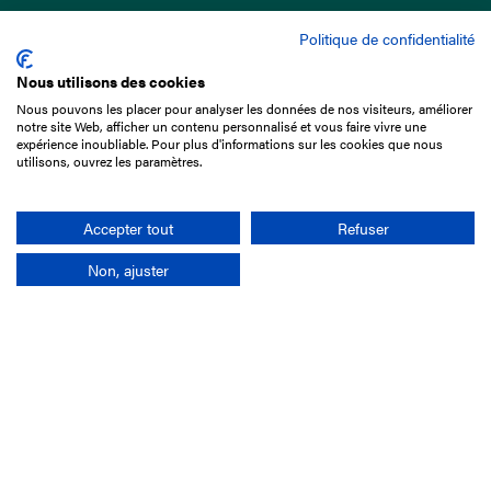
Politique de confidentialité
Nous utilisons des cookies
Nous pouvons les placer pour analyser les données de nos visiteurs, améliorer
15 Boulevard de Douaumont
notre site Web, afficher un contenu personnalisé et vous faire vivre une
75017 Paris
expérience inoubliable. Pour plus d'informations sur les cookies que nous
utilisons, ouvrez les paramètres.
01 49 10 20 29
Rechercher
Accepter tout
Refuser
Non, ajuster
L'entreprise
Mission France Galop
Gouvernance
Baromètre du Galop
Comptes sociaux
Comprendre les courses