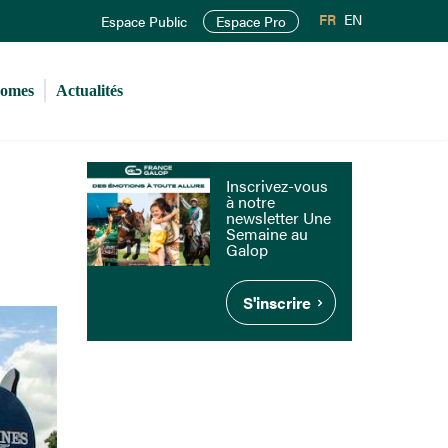
FR
EN
Espace Public
Espace Pro
romes
Actualités
Inscrivez-vous
à notre
newsletter Une
Semaine au
Galop
S'inscrire