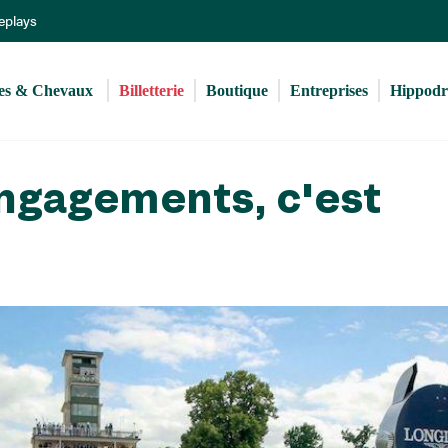
Aller
Replays
au
contenu
principal
s & Chevaux 
Billetterie
Boutique
Entreprises
Hippod
engagements, c'est