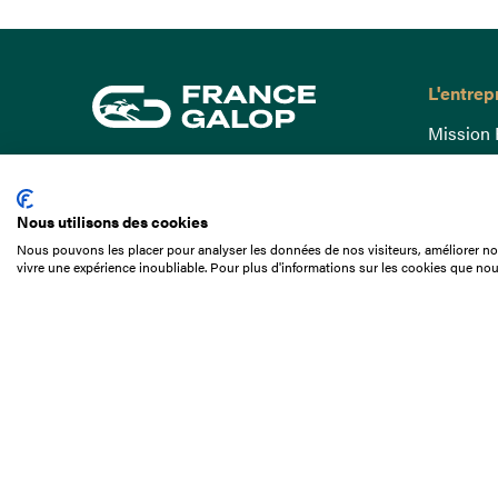
L'entrep
Mission 
Gouvern
15 Boulevard de Douaumont
Baromètr
75017 Paris
Nous utilisons des cookies
Comptes
01 49 10 20 29
Nous pouvons les placer pour analyser les données de nos visiteurs, améliorer not
Comprend
vivre une expérience inoubliable. Pour plus d'informations sur les cookies que nou
Rechercher
Docuthè
Métiers
Offres d
Offres d
Appel d'o
Partenai