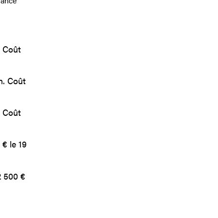
rance
. Coût
n. Coût
. Coût
 € le 19
2 500 €