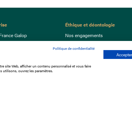
rise
Éthique et déontologie
France Galop
Nos engagements
ance
Lutte anti-dopage
Politique de confidentialité
e du Galop
Bien être equin
Accepter
 sociaux
Index Egalité Femmes-Hommes
re site Web, afficher un contenu personnalisé et vous faire
re les courses
Jeu responsable
s utilisons, ouvrez les paramètres.
que
'emploi
e stage
ffres
res