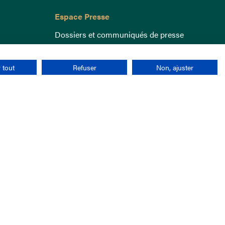
Espace Presse
Dossiers et communiqués de presse
 tout
Refuser
Non, ajuster
nées personnelles
CGU
Cookies