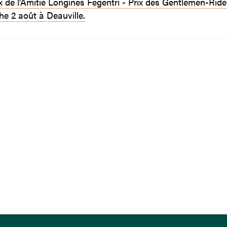
ix de l'Amitié Longines Fegentri - Prix des Gentlemen-Ride
e 2 août à Deauville.