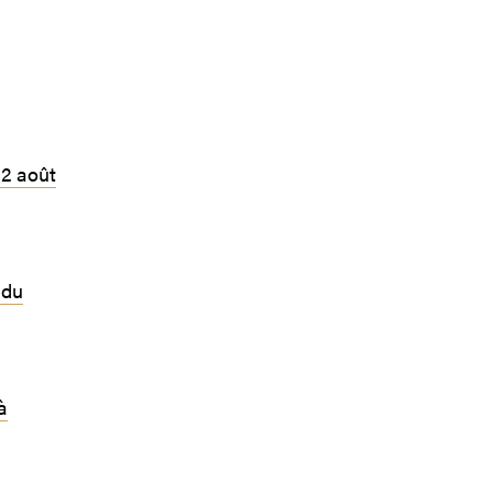
 2 août
 du
à