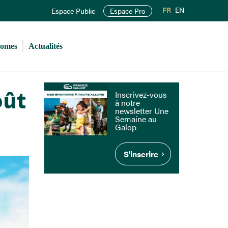
FR
EN
Espace Public
Espace Pro
romes
Actualités
oût
Inscrivez-vous
à notre
newsletter Une
Semaine au
Galop
S'inscrire