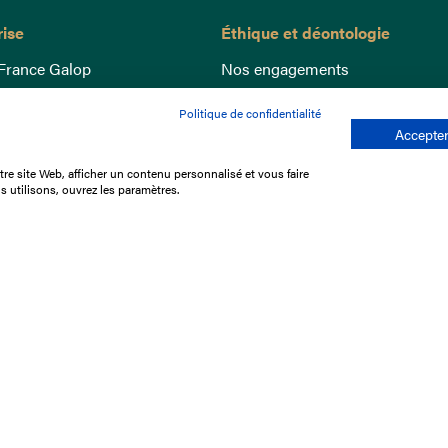
rise
Éthique et déontologie
France Galop
Nos engagements
ance
Lutte anti-dopage
Politique de confidentialité
e du Galop
Bien être equin
Accepter
 sociaux
Index Egalité Femmes-Hommes
re site Web, afficher un contenu personnalisé et vous faire
re les courses
Jeu responsable
s utilisons, ouvrez les paramètres.
que
'emploi
e stage
ffres
res
tacter
Mentions légales
Protection des don