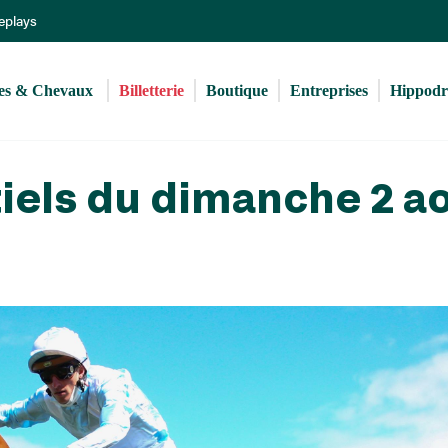
Aller
Replays
au
contenu
principal
s & Chevaux 
Billetterie
Boutique
Entreprises
Hippod
iels du dimanche 2 a