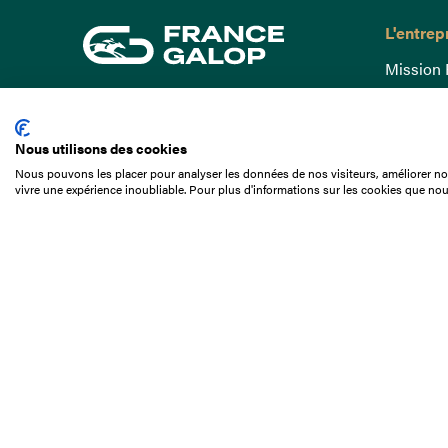
L'entrep
Mission 
Gouvern
15 Boulevard de Douaumont
Baromètr
75017 Paris
Nous utilisons des cookies
Comptes
01 49 10 20 29
Nous pouvons les placer pour analyser les données de nos visiteurs, améliorer not
Comprend
vivre une expérience inoubliable. Pour plus d'informations sur les cookies que nou
Rechercher
Docuthè
Métiers
Offres d
Offres d
Appel d'o
Partenai
Nous con