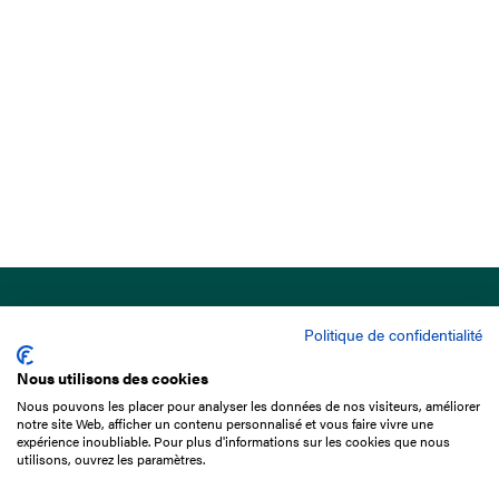
Politique de confidentialité
Nous utilisons des cookies
Nous pouvons les placer pour analyser les données de nos visiteurs, améliorer
15 Boulevard de Douaumont
notre site Web, afficher un contenu personnalisé et vous faire vivre une
75017 Paris
expérience inoubliable. Pour plus d'informations sur les cookies que nous
utilisons, ouvrez les paramètres.
01 49 10 20 29