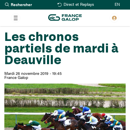
Rechercher
Aller
EN
Direct et Replays
au
contenu
principal
Les chronos
partiels de mardi à
Deauville
Mardi 26 novembre 2019 - 19:45
France Galop