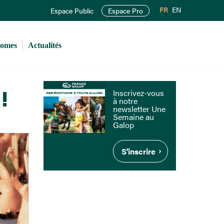
FR
EN
Espace Public
Espace Pro
romes
Actualités
!
Inscrivez-vous
à notre
newsletter Une
Semaine au
Galop
S'inscrire