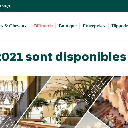
Aller
Replays
au
contenu
principal
s & Chevaux 
Billetterie
Boutique
Entreprises
Hippod
2021 sont disponibles 