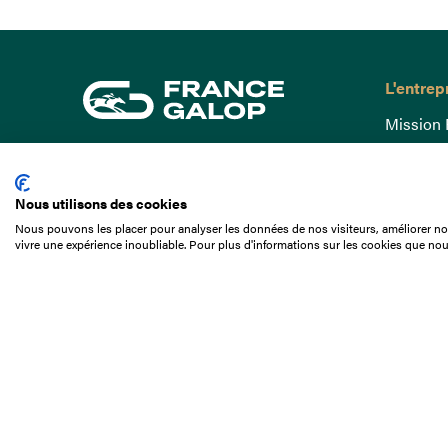
L'entrep
Mission 
Gouvern
15 Boulevard de Douaumont
Baromètr
75017 Paris
Nous utilisons des cookies
Comptes
01 49 10 20 29
Nous pouvons les placer pour analyser les données de nos visiteurs, améliorer not
Comprend
vivre une expérience inoubliable. Pour plus d'informations sur les cookies que nou
Rechercher
Docuthè
Métiers
Offres d
Offres d
Appel d'o
Partenai