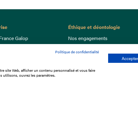
rise
Éthique et déontologie
France Galop
Nos engagements
ance
Lutte anti-dopage
Politique de confidentialité
e du Galop
Bien être equin
Accepter
 sociaux
Index Egalité Femmes-Hommes
re site Web, afficher un contenu personnalisé et vous faire
re les courses
Jeu responsable
s utilisons, ouvrez les paramètres.
que
'emploi
e stage
ffres
res