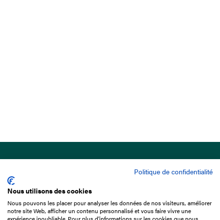
Politique de confidentialité
Nous utilisons des cookies
Nous pouvons les placer pour analyser les données de nos visiteurs, améliorer
15 Boulevard de Douaumont
notre site Web, afficher un contenu personnalisé et vous faire vivre une
75017 Paris
expérience inoubliable. Pour plus d'informations sur les cookies que nous