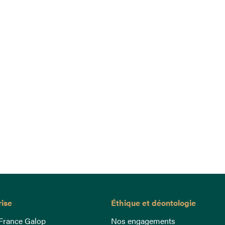
rise
Éthique et déontologie
France Galop
Nos engagements