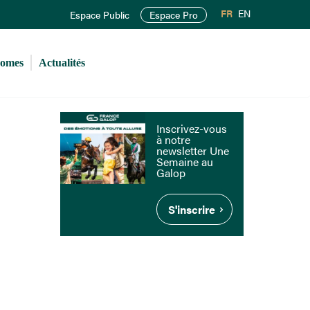
FR
EN
Espace Public
Espace Pro
romes
Actualités
Inscrivez-vous
à notre
newsletter Une
Semaine au
Galop
S'inscrire