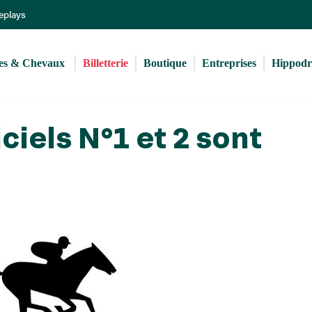
Aller
Replays
au
contenu
principal
s & Chevaux 
Billetterie
Boutique
Entreprises
Hippod
iciels N°1 et 2 sont