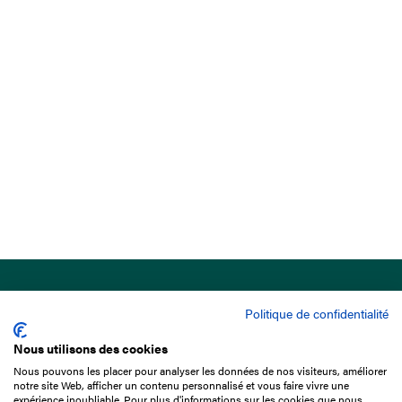
Politique de confidentialité
Nous utilisons des cookies
Nous pouvons les placer pour analyser les données de nos visiteurs, améliorer
15 Boulevard de Douaumont
notre site Web, afficher un contenu personnalisé et vous faire vivre une
75017 Paris
expérience inoubliable. Pour plus d'informations sur les cookies que nous