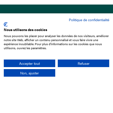
Politique de confidentialité
Nous utilisons des cookies
Nous pouvons les placer pour analyser les données de nos visiteurs, améliorer
15 Boulevard de Douaumont
notre site Web, afficher un contenu personnalisé et vous faire vivre une
75017 Paris
expérience inoubliable. Pour plus d'informations sur les cookies que nous
utilisons, ouvrez les paramètres.
01 49 10 20 29
Rechercher
Accepter tout
Refuser
Non, ajuster
L'entreprise
Mission France Galop
Gouvernance
Baromètre du Galop
Comptes sociaux