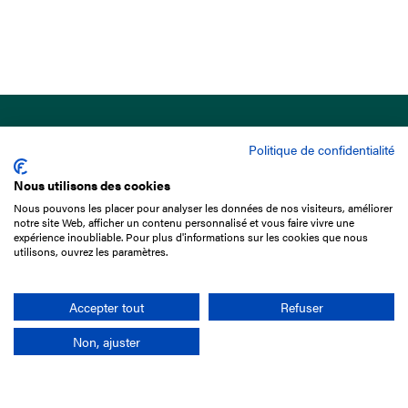
Politique de confidentialité
Nous utilisons des cookies
Nous pouvons les placer pour analyser les données de nos visiteurs, améliorer
15 Boulevard de Douaumont
notre site Web, afficher un contenu personnalisé et vous faire vivre une
75017 Paris
expérience inoubliable. Pour plus d'informations sur les cookies que nous
utilisons, ouvrez les paramètres.
01 49 10 20 29
Rechercher
Accepter tout
Refuser
Non, ajuster
L'entreprise
Mission France Galop