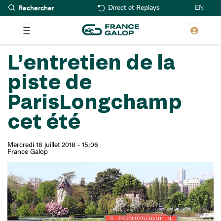
Rechercher
Aller
EN
Direct et Replays
au
contenu
principal
L’entretien de la
piste de
ParisLongchamp
cet été
Mercredi 18 juillet 2018 - 15:06
France Galop