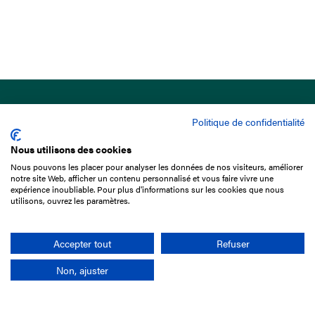
Politique de confidentialité
Nous utilisons des cookies
Nous pouvons les placer pour analyser les données de nos visiteurs, améliorer
15 Boulevard de Douaumont
notre site Web, afficher un contenu personnalisé et vous faire vivre une
75017 Paris
expérience inoubliable. Pour plus d'informations sur les cookies que nous
utilisons, ouvrez les paramètres.
01 49 10 20 29
Rechercher
Accepter tout
Refuser
Non, ajuster
L'entreprise