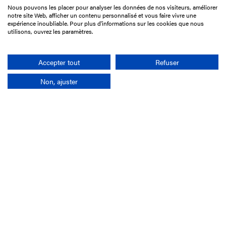
Nous pouvons les placer pour analyser les données de nos visiteurs, améliorer
15 Boulevard de Douaumont
notre site Web, afficher un contenu personnalisé et vous faire vivre une
75017 Paris
expérience inoubliable. Pour plus d'informations sur les cookies que nous
utilisons, ouvrez les paramètres.
01 49 10 20 29
Rechercher
Accepter tout
Refuser
Non, ajuster
L'entreprise
Mission France Galop
Gouvernance
Baromètre du Galop
Comptes sociaux
Comprendre les courses
Docuthèque
Métiers
Offres d'emploi
Offres de stage