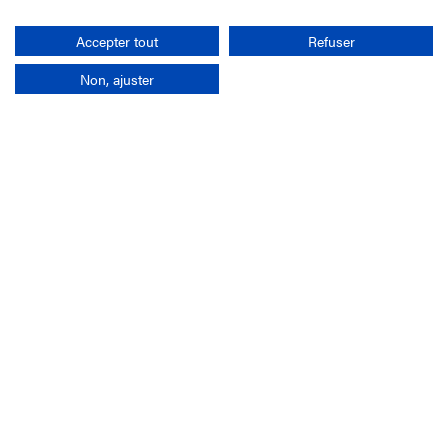
Rechercher
Accepter tout
Refuser
Non, ajuster
L'entreprise
Mission France Galop
Gouvernance
Baromètre du Galop
Comptes sociaux
Comprendre les courses
Docuthèque
Métiers
Offres d'emploi
Offres de stage
Appel d'offres
Partenaires