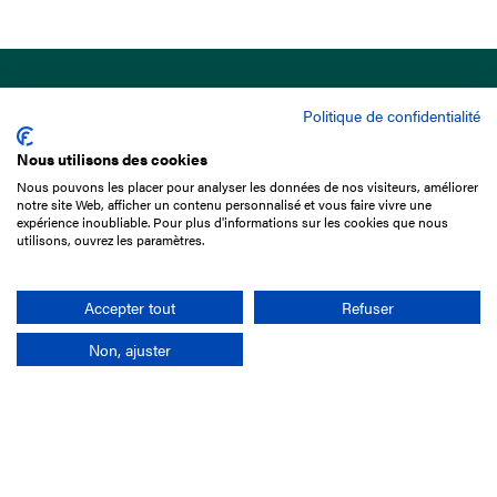
Politique de confidentialité
Nous utilisons des cookies
Nous pouvons les placer pour analyser les données de nos visiteurs, améliorer
15 Boulevard de Douaumont
notre site Web, afficher un contenu personnalisé et vous faire vivre une
75017 Paris
expérience inoubliable. Pour plus d'informations sur les cookies que nous
utilisons, ouvrez les paramètres.
01 49 10 20 29
Rechercher
Accepter tout
Refuser
Non, ajuster
L'entreprise
Mission France Galop
Gouvernance
Baromètre du Galop