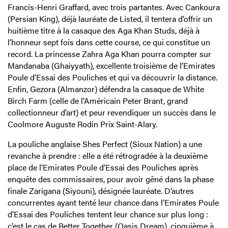
Francis-Henri Graffard, avec trois partantes. Avec Cankoura
(Persian King), déjà lauréate de Listed, il tentera d’offrir un
huitième titre à la casaque des Aga Khan Studs, déjà à
l’honneur sept fois dans cette course, ce qui constitue un
record. La princesse Zahra Aga Khan pourra compter sur
Mandanaba (Ghaiyyath), excellente troisième de l’Emirates
Poule d’Essai des Pouliches et qui va découvrir la distance.
Enfin, Gezora (Almanzor) défendra la casaque de White
Birch Farm (celle de l’Américain Peter Brant, grand
collectionneur d’art) et peur revendiquer un succès dans le
Coolmore Auguste Rodin Prix Saint-Alary.
La pouliche anglaise Shes Perfect (Sioux Nation) a une
revanche à prendre : elle a été rétrogradée à la deuxième
place de l’Emirates Poule d’Essai des Pouliches après
enquête des commissaires, pour avoir gêné dans la phase
finale Zarigana (Siyouni), désignée lauréate. D’autres
concurrentes ayant tenté leur chance dans l’Emirates Poule
d’Essai des Pouliches tentent leur chance sur plus long :
c’est le cas de Better Together (Oasis Dream), cinquième à