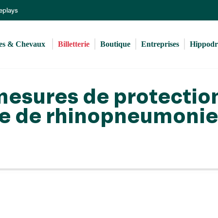
Aller
Replays
au
contenu
principal
s & Chevaux 
Billetterie
Boutique
Entreprises
Hippod
 mesures de protectio
ie de rhinopneumonie