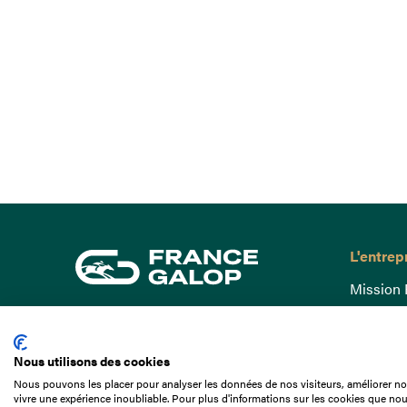
L'entrep
Mission 
Gouvern
15 Boulevard de Douaumont
Baromètr
75017 Paris
Nous utilisons des cookies
Comptes
01 49 10 20 29
Nous pouvons les placer pour analyser les données de nos visiteurs, améliorer not
Comprend
vivre une expérience inoubliable. Pour plus d'informations sur les cookies que nou