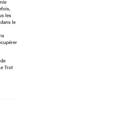
nie
fois,
us les
 dans le
ons
écupérer
nde
e Trot