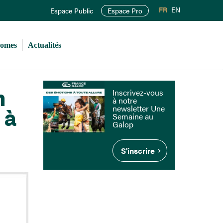
FR
EN
Espace Public
Espace Pro
romes
Actualités
n
Inscrivez-vous
à notre
newsletter Une
 à
Semaine au
Galop
S'inscrire