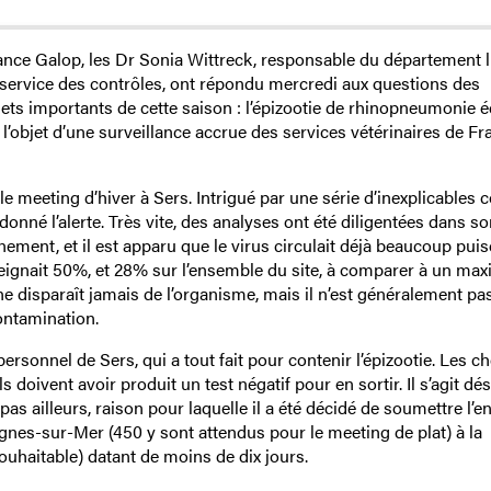
ance Galop, les Dr Sonia Wittreck, responsable du département li
service des contrôles, ont répondu mercredi aux questions des
ets importants de cette saison : l’épizootie de rhinopneumonie 
 l’objet d’une surveillance accrue des services vétérinaires de Fr
le meeting d’hiver à Sers. Intrigué par une série d’inexplicables 
onné l’alerte. Très vite, des analyses ont été diligentées dans so
aînement, et il est apparu que le virus circulait déjà beaucoup puis
tteignait 50%, et 28% sur l’ensemble du site, à comparer à un m
e disparaît jamais de l’organisme, mais il n’est généralement pas 
contamination.
ersonnel de Sers, qui a tout fait pour contenir l’épizootie. Les c
ls doivent avoir produit un test négatif pour en sortir. Il s’agit d
as ailleurs, raison pour laquelle il a été décidé de soumettre l’e
agnes-sur-Mer (450 y sont attendus pour le meeting de plat) à la
ouhaitable) datant de moins de dix jours.