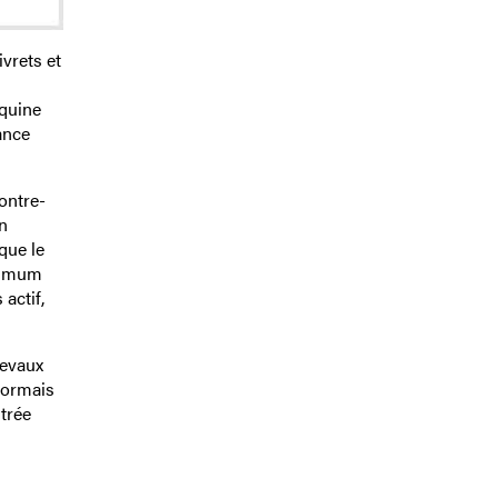
vrets et
équine
ance
contre-
n
que le
aximum
actif,
hevaux
ésormais
ntrée