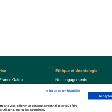
rise
Éthique et déontologie
France Galop
Nos engagements
ance
Lutte anti-dopage
Politique de confidentialité
e du Galop
Bien être equin
Accepter
 sociaux
Index Egalité Femmes-Hommes
re site Web, afficher un contenu personnalisé et vous faire
re les courses
Jeu responsable
s utilisons, ouvrez les paramètres.