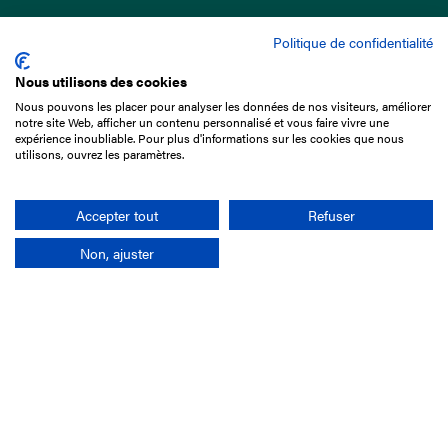
Politique de confidentialité
Nous utilisons des cookies
Nous pouvons les placer pour analyser les données de nos visiteurs, améliorer
15 Boulevard de Douaumont
notre site Web, afficher un contenu personnalisé et vous faire vivre une
75017 Paris
expérience inoubliable. Pour plus d'informations sur les cookies que nous
utilisons, ouvrez les paramètres.
01 49 10 20 29
Rechercher
Accepter tout
Refuser
Non, ajuster
L'entreprise
Mission France Galop
Gouvernance
Baromètre du Galop
Comptes sociaux
Comprendre les courses