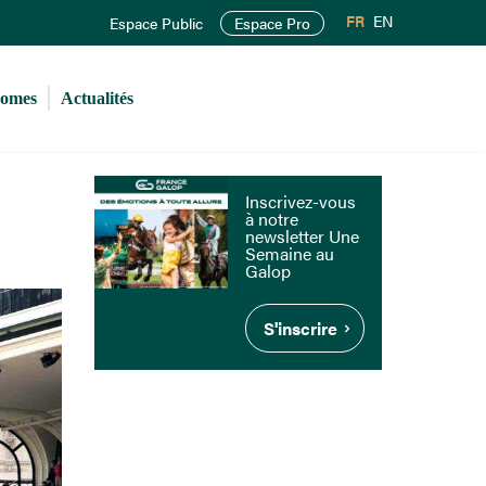
FR
EN
Espace Public
Espace Pro
romes
Actualités
Inscrivez-vous
à notre
newsletter Une
Semaine au
Galop
S'inscrire