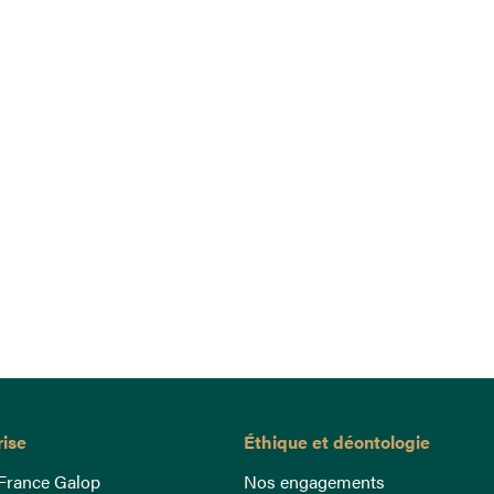
rise
Éthique et déontologie
France Galop
Nos engagements