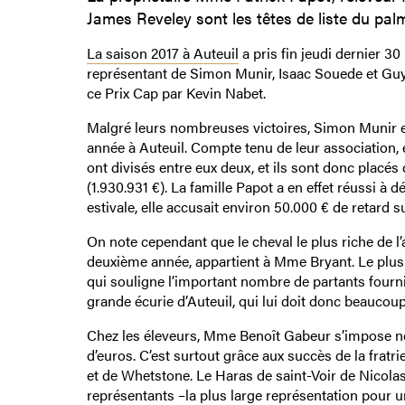
James Reveley sont les têtes de liste du palm
La saison 2017 à Auteuil
a pris fin jeudi dernier 3
représentant de Simon Munir, Isaac Souede et Guy 
ce Prix Cap par Kevin Nabet.
Malgré leurs nombreuses victoires, Simon Munir et 
année à Auteuil. Compte tenu de leur association, 
ont divisés entre eux deux, et ils sont donc plac
(1.930.931 €). La famille Papot a en effet réussi à 
estivale, elle accusait environ 50.000 € de retard su
On note cependant que le cheval le plus riche de 
deuxième année, appartient à Mme Bryant. Le plus 
qui souligne l’important nombre de partants fournis
grande écurie d’Auteuil, qui lui doit donc beaucoup
Chez les éleveurs, Mme Benoît Gabeur s’impose nett
d’euros. C’est surtout grâce aux succès de la frat
et de Whetstone. Le Haras de saint-Voir de Nicola
représentants –la plus large représentation pour u