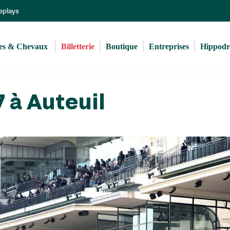
Aller
Replays
au
contenu
principal
s & Chevaux 
Billetterie
Boutique
Entreprises
Hippod
 à Auteuil