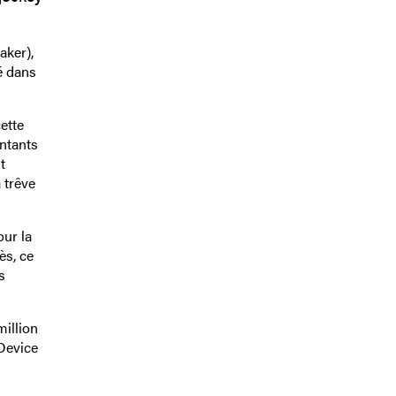
aker),
é dans
ette
entants
t
 trêve
our la
ès, ce
s
million
 Device