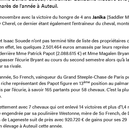
arès de l'année à Auteuil.
0 novembre avec la victoire du hongre de 4 ans
Janika
(Saddler M
Cherel, ce dernier étant également l’entraîneur du cheval, mont
Isaac Souede n’ont pas terminé tête de liste des propriétaires c
en effet, les quelques 2.501.464 euros amassés par leurs représ
és derrière Mme Patrick Papot (2.088.615 €) et Mme Magalen Bryan
dépasser l’écurie Bryant au cours du second semestre alors qu’à la
r sa rivale.
l’année, So French, vainqueur du Grand Steeple-Chase de Paris p
ème
riche représentant des Papot figure en 13
position au palmar
 par l’écurie, à savoir 165 partants pour 58 chevaux. C’est la plu
.
ement avec 7 chevaux qui ont enlevé 14 victoires et plus d’1,4 
rie engendrée par sa poulinière Westonne, mère de So French, de
s de Lageneste suit de près avec 920.720 € de gains pour ses 29
n élevage à Auteuil cette année.