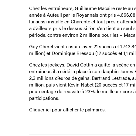
Chez les entraîneurs, Guillaume Macaire reste au 
année à Auteuil par le Royannais ont pris 4.666.085
lui aussi installé en Charente et tout près d’attein
a d’ailleurs pris le dessus si l’on s’en tient au se
période, contre environ 2 millions pour les « Macai
Guy Cherel vient ensuite avec 21 succès et 1.743.84
million) et Dominique Bressou (12 succès et 1,1 mil
Chez les jockeys, David Cottin a quitté la scène en
entraîneur, il a cédé la place à son dauphin James 
2,3 millions d’euros de gains. Bertrand Lestrade, aut
million, puis vient Kevin Nabet (20 succès et 1,7 
pourcentage de réussite à 23%, le meilleur score à 
participations.
Cliquer ici pour afficher le palmarès.