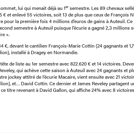
er
sommet, lui qui menait déjà au 1
semestre. Les 89 chevaux sellé
 € et enlevé 55 victoires, soit 13 de plus que ceux de François Ni
dre pour la première fois 4 millions d’euros de gains à Auteuil. Ce
ul second semestre à Auteuil puisque l’écurie a gagné 2,3 millions s
re ».
4 €, devant le cantilien François-Marie Cottin (24 gagnants et 1,7
lion), installé à Dragey en Normandie.
 tête de liste au 1er semestre avec 822.620 € et 14 victoires. Dev
Reveley, qui achève cette saison à Auteuil avec 24 gagnants et pl
re jockey attitré de l’écurie Macaire, vient ensuite avec 21 victoir
million), et… David Cottin. Ce dernier et James Reveley partagent
ce titre revenant à David Gallon, qui affiche 24% avec 8 victoire