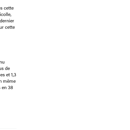
s cette
colle,
 dernier
ur cette
enu
us de
es et 1,3
 un même
s en 38