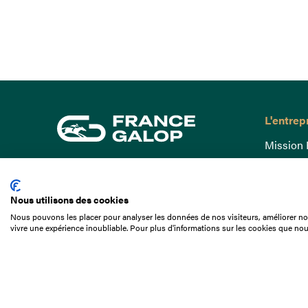
L'entrep
Mission 
Gouvern
15 Boulevard de Douaumont
Baromètr
75017 Paris
Nous utilisons des cookies
Comptes
01 49 10 20 29
Nous pouvons les placer pour analyser les données de nos visiteurs, améliorer not
Comprend
vivre une expérience inoubliable. Pour plus d'informations sur les cookies que nou
Rechercher
Docuthè
Métiers
Offres d
Offres d