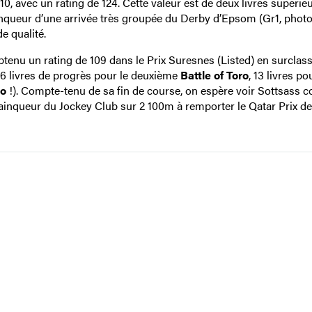
10, avec un rating de 124. Cette valeur est de deux livres supérie
inqueur d’une arrivée très groupée du Derby d’Epsom (Gr1, photo
e qualité.
btenu un rating de 109 dans le Prix Suresnes (Listed) en surclas
 (6 livres de progrès pour le deuxième
Battle of Toro
, 13 livres po
do
!). Compte-tenu de sa fin de course, on espère voir Sottsass c
ainqueur du Jockey Club sur 2 100m à remporter le Qatar Prix de 