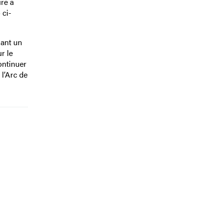
ure à
 ci-
sant un
ur le
ontinuer
l’Arc de