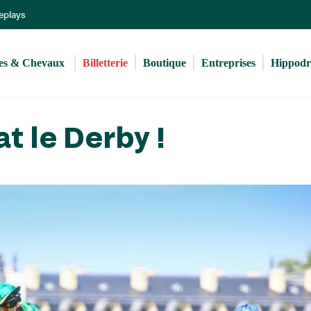
Aller
Replays
au
contenu
principal
s & Chevaux 
Billetterie
Boutique
Entreprises
Hippod
t le Derby !