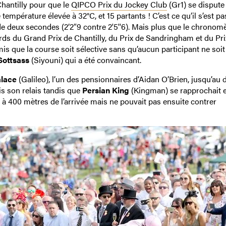
hantilly pour que le
QIPCO Prix du Jockey Club
(Gr1) se dispute
 température élevée à 32°C, et 15 partants ! C’est ce qu’il s’est p
de deux secondes (2’2″9 contre 2'5''6). Mais plus que le chronomè
rds du Grand Prix de Chantilly, du Prix de Sandringham et du Pri
s que la course soit sélective sans qu’aucun participant ne soit
Sottsass
(Siyouni) qui a été convaincant.
lace
(Galileo), l’un des pensionnaires d’Aidan O’Brien, jusqu’au 
is son relais tandis que
Persian King
(Kingman) se rapprochait 
age à 400 mètres de l’arrivée mais ne pouvait pas ensuite contrer