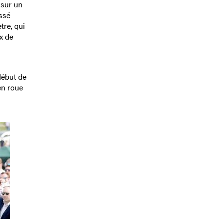
 sur un
assé
tre, qui
x de
début de
en roue