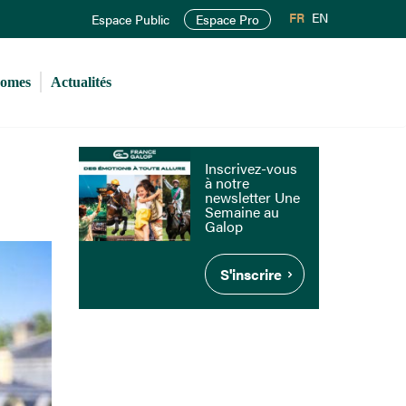
FR
EN
Espace Public
Espace Pro
romes
Actualités
Inscrivez-vous
à notre
newsletter Une
Semaine au
Galop
S'inscrire