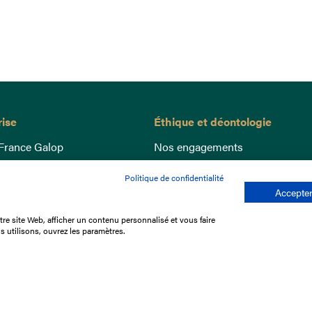
rise
Éthique et déontologie
France Galop
Nos engagements
ance
Lutte anti-dopage
Politique de confidentialité
e du Galop
Bien être equin
Accepter
 sociaux
Index Egalité Femmes-Hommes
re site Web, afficher un contenu personnalisé et vous faire
re les courses
Jeu responsable
s utilisons, ouvrez les paramètres.
que
'emploi
e stage