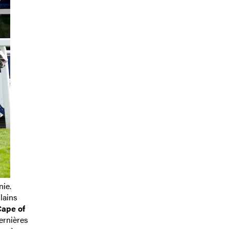
nie.
lains
ape of
dernières