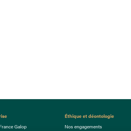
rise
Éthique et déontologie
France Galop
Nos engagements