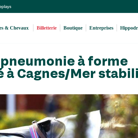
Aller
Replays
au
contenu
principal
s & Chevaux 
Billetterie
Boutique
Entreprises
Hippod
nopneumonie à forme
 à Cagnes/Mer stabil