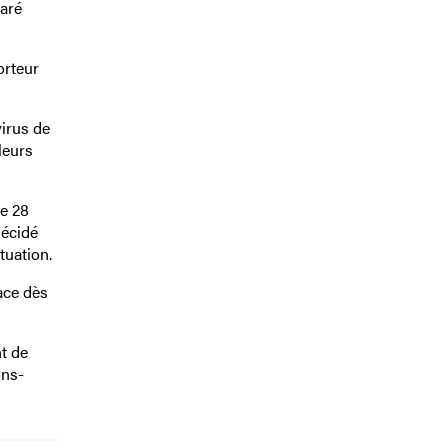
aré
orteur
virus de
leurs
le 28
décidé
tuation.
ace dès
nt de
ons-