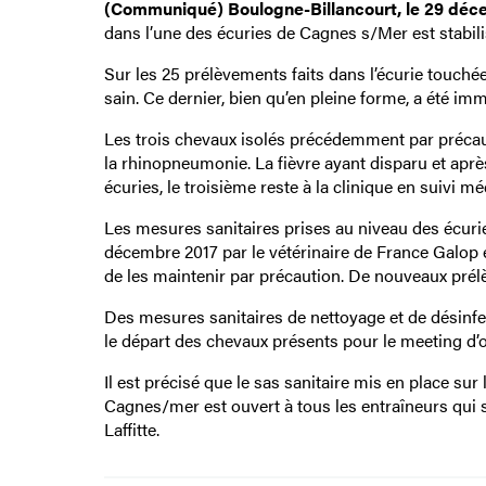
(Communiqué) Boulogne-Billancourt, le 29 déc
dans l’une des écuries de Cagnes s/Mer est stabili
Sur les 25 prélèvements faits dans l’écurie touchée 
sain. Ce dernier, bien qu’en pleine forme, a été im
Les trois chevaux isolés précédemment par précauti
la rhinopneumonie. La fièvre ayant disparu et aprè
écuries, le troisième reste à la clinique en suivi 
Les mesures sanitaires prises au niveau des écurie
décembre 2017 par le vétérinaire de France Galop e
de les maintenir par précaution. De nouveaux prélè
Des mesures sanitaires de nettoyage et de désinf
le départ des chevaux présents pour le meeting d’ob
Il est précisé que le sas sanitaire mis en place su
Cagnes/mer est ouvert à tous les entraîneurs qui 
Laffitte.