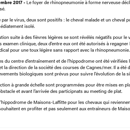
embre 2017 -
Le foyer de rhinopneumonie à forme nerveuse décl
sé.
par le virus, deux sont positifs : le cheval malade et un cheval p
médiatement isolé.
on suite à des fièvres légères se sont révélés négatifs pour le 
s examen clinique, deux d’entre eux ont été autorisés à regagner 
médical pour une toux légère sans rapport avec la rhinopneumonie.
s du centre d’entraînement et de l’hippodrome ont été vérifiées 
t la direction de la société des courses de Cagnes/mer. Il a été 
vements biologiques sont prévus pour suivre l’évolution de la si
ection à grande échelle sont programmées pour être mises en pl
stacle et avant l’arrivée des participnats au meeting de plat.
r l’hippodrome de Maisons-Laffitte pour les chevaux qui revienne
souhaitent en profiter et pas seulement aux entraîneurs de Mais