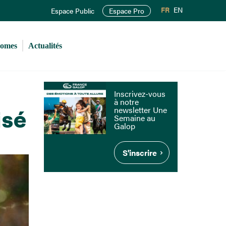
FR
EN
Espace Public
Espace Pro
romes
Actualités
Inscrivez-vous
à notre
newsletter Une
isé
Semaine au
Galop
S'inscrire