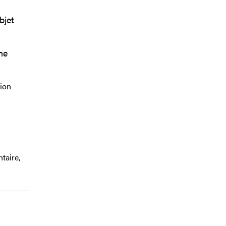
bjet
ne
tion
taire,