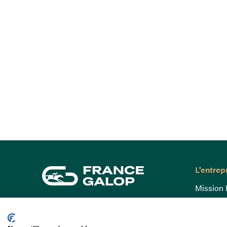
L'entrep
Mission 
Gouvern
15 Boulevard de Douaumont
Baromètr
75017 Paris