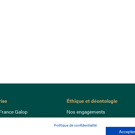
rise
Éthique et déontologie
France Galop
Nos engagements
ance
Lutte anti-dopage
Politique de confidentialité
e du Galop
Bien être equin
Accepter