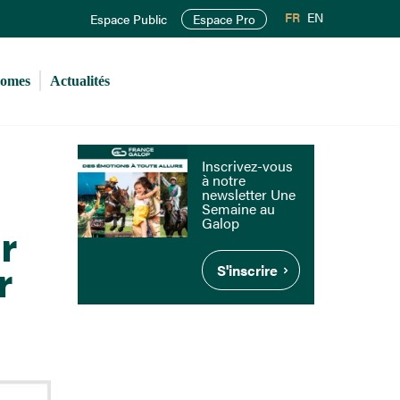
FR
EN
Espace Public
Espace Pro
romes
Actualités
Inscrivez-vous
à notre
newsletter Une
Semaine au
Galop
r
S'inscrire
r