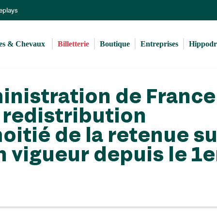
Aller
Replays
au
contenu
principal
s & Chevaux 
Billetterie
Boutique
Entreprises
Hippod
inistration de France
 redistribution
oitié de la retenue su
n vigueur depuis le 1e