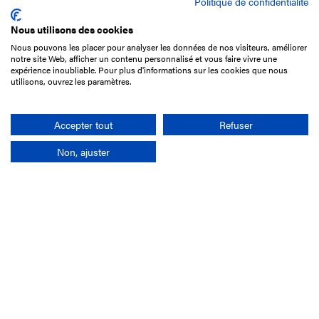
Politique de confidentialité
Nous utilisons des cookies
Nous pouvons les placer pour analyser les données de nos visiteurs, améliorer
15 Boulevard de Douaumont
notre site Web, afficher un contenu personnalisé et vous faire vivre une
75017 Paris
expérience inoubliable. Pour plus d'informations sur les cookies que nous
utilisons, ouvrez les paramètres.
01 49 10 20 29
Rechercher
Accepter tout
Refuser
Non, ajuster
L'entreprise
Mission France Galop
Gouvernance
Baromètre du Galop
Comptes sociaux
Comprendre les courses
Docuthèque
Métiers