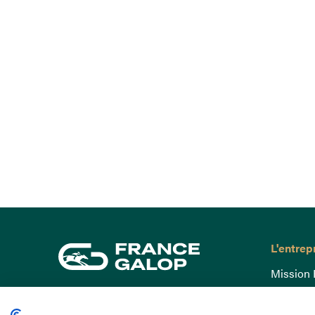
L'entrep
Mission 
Gouvern
15 Boulevard de Douaumont
Baromètr