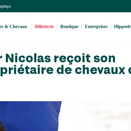
Aller
Replays
au
contenu
principal
s & Chevaux 
Billetterie
Boutique
Entreprises
Hippod
r Nicolas reçoit son
priétaire de chevaux 