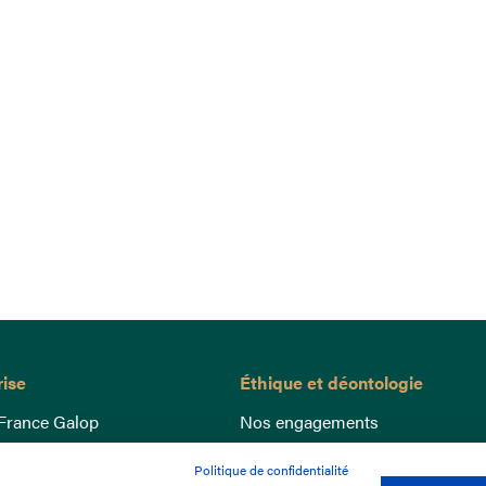
rise
Éthique et déontologie
France Galop
Nos engagements
ance
Lutte anti-dopage
Politique de confidentialité
e du Galop
Bien être equin