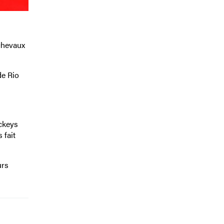
 chevaux
de Rio
ckeys
 fait
urs