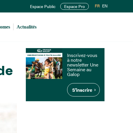
FR
EN
Espace Public
Espace Pro
romes
Actualités
Inscrivez-vous
à notre
newsletter Une
de
Semaine au
Galop
S'inscrire