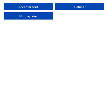
Rechercher
Accepter tout
Refuser
Non, ajuster
L'entreprise
Mission France Galop
Gouvernance
Baromètre du Galop
Comptes sociaux
Comprendre les courses
Docuthèque
Métiers
Offres d'emploi
Offres de stage
Appel d'offres
Partenaires