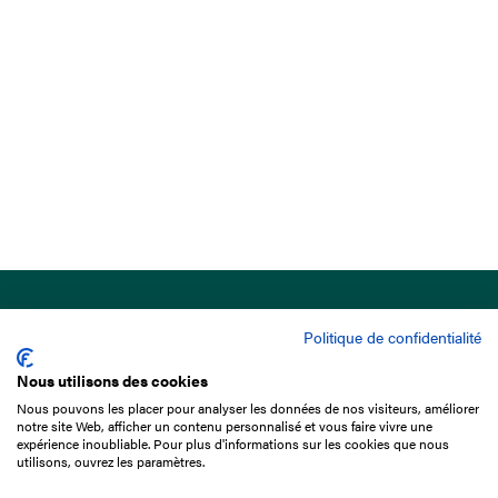
Politique de confidentialité
Nous utilisons des cookies
Nous pouvons les placer pour analyser les données de nos visiteurs, améliorer
15 Boulevard de Douaumont
notre site Web, afficher un contenu personnalisé et vous faire vivre une
75017 Paris
expérience inoubliable. Pour plus d'informations sur les cookies que nous
utilisons, ouvrez les paramètres.
01 49 10 20 29