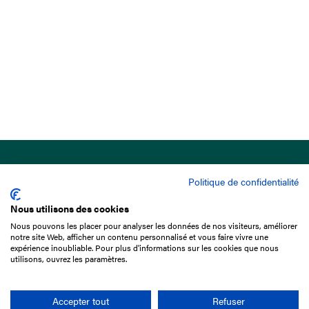
Politique de confidentialité
Nous utilisons des cookies
Nous pouvons les placer pour analyser les données de nos visiteurs, améliorer
15 Boulevard de Douaumont
notre site Web, afficher un contenu personnalisé et vous faire vivre une
75017 Paris
expérience inoubliable. Pour plus d'informations sur les cookies que nous
utilisons, ouvrez les paramètres.
01 49 10 20 29
Rechercher
Accepter tout
Refuser