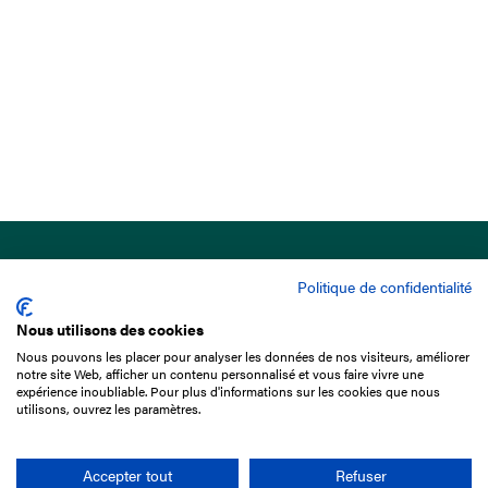
Politique de confidentialité
Nous utilisons des cookies
Nous pouvons les placer pour analyser les données de nos visiteurs, améliorer
15 Boulevard de Douaumont
notre site Web, afficher un contenu personnalisé et vous faire vivre une
75017 Paris
expérience inoubliable. Pour plus d'informations sur les cookies que nous
utilisons, ouvrez les paramètres.
01 49 10 20 29
Rechercher
Accepter tout
Refuser