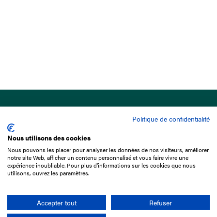
Politique de confidentialité
Nous utilisons des cookies
Nous pouvons les placer pour analyser les données de nos visiteurs, améliorer
15 Boulevard de Douaumont
notre site Web, afficher un contenu personnalisé et vous faire vivre une
75017 Paris
expérience inoubliable. Pour plus d'informations sur les cookies que nous
utilisons, ouvrez les paramètres.
01 49 10 20 29
Rechercher
Accepter tout
Refuser