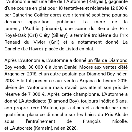
L’Autonomie est une fille de L’Automne (Kahyasi), gagnante
d’une course en plat pour 18 tentatives et réclamée 12 000 €
par Catherine Coiffier après avoir terminé septième pour sa
dernière apparition publique. La mère de la
jument, L’Authie (Linamix), une sœur du 3ème de Prix
Royal-Oak (Gr1) Cléty (Sillery), a terminé troisième du Prix
Renaud du Vivier (Gr1) et a notamment donné La
Canche (Le Havre), placée de Listed en plat.
Après L’Autonomie, L’Automne a donné
un fils de Diamond
Boy vendu 30 000 € à John Daniel Moore aux ventes d’été
Arqana
en 2018, et un autre poulain par Diamond Boy né en
2018. Elle fut présentée aux ventes Arqana de février 2015
pleine de L’Autonomie mais n’avait pas atteint son prix de
réserve de 7 000 €. Après cette championne, L’Automne a
donné L’Autodidacte (Diamond Boy), toujours inédit à 6 ans,
son propre frère L’Auteur, qui a 4 ans et a débuté par une
quatrième place ce dimanche sur les haies du Prix Alcide
sous l’entraînement de François Nicolle,
et L’Autocrate (Kamsin), né en 2020.