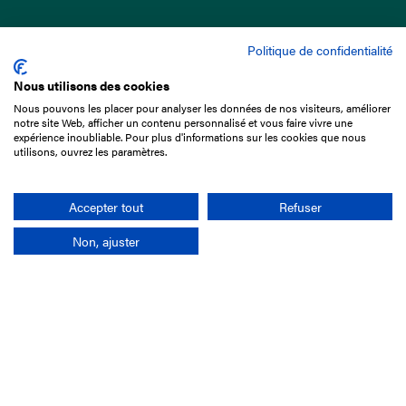
Politique de confidentialité
Nous utilisons des cookies
Nous pouvons les placer pour analyser les données de nos visiteurs, améliorer
15 Boulevard de Douaumont
notre site Web, afficher un contenu personnalisé et vous faire vivre une
75017 Paris
expérience inoubliable. Pour plus d'informations sur les cookies que nous
utilisons, ouvrez les paramètres.
01 49 10 20 29
Rechercher
Accepter tout
Refuser
Non, ajuster
L'entreprise
Mission France Galop
Gouvernance
Baromètre du Galop
Comptes sociaux
Comprendre les courses