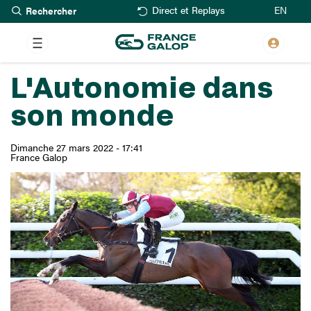
Rechercher
Aller
EN
Direct et Replays
au
contenu
principal
L'Autonomie dans
son monde
Dimanche 27 mars 2022 - 17:41
France Galop