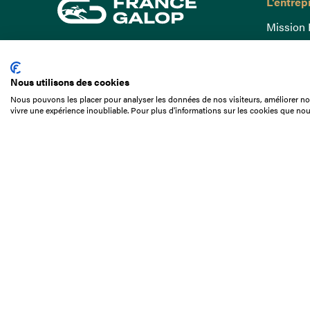
L'entrep
Mission 
Gouvern
15 Boulevard de Douaumont
Baromètr
75017 Paris
Nous utilisons des cookies
Comptes
01 49 10 20 29
Nous pouvons les placer pour analyser les données de nos visiteurs, améliorer not
Comprend
vivre une expérience inoubliable. Pour plus d'informations sur les cookies que nou
Rechercher
Docuthè
Métiers
Offres d
Offres d
Appel d'o
Partenai
Nous con