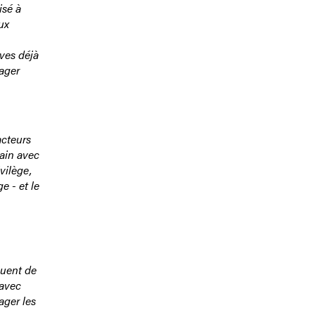
isé à
ux
ives déjà
gager
acteurs
main avec
vilège,
e - et le
quent de
 avec
ager les