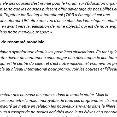
onale des courses s'est réunie pour le Forum sur l’Éducation organ
 sorte que les courses puissent offrir davantage de possibilités a
 Together for Racing International (TfRI) a émergé et est une
ite internet TfRI offre une vue d'ensemble des fantastiques initiat
n avant vers la réalisation de notre objectif, qui est de nous en
dans notre merveilleux sport ».
s de renommé mondiale.
ation symbiotique depuis les premières civilisations. En tant qu’
de notre devoir de continuer à encourager et à développer le lien hu
 est le centre du sujet, et c'est notre mission, et vraiment un pri
socie au niveau international pour promouvoir les courses et l'élevag
le secteur des chevaux de courses dans le monde entier. Mais la
ns pas connaître l'impact incroyable de tous ces programmes, ils ris
acité de mettre en relation les nouveaux arrivants dans la filière
urs à essayer de nouvelles activités avec leurs élèves et d'encour