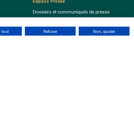
Espace Presse
Dossiers et communiqués de presse
 tout
Refuser
Non, ajuster
nées personnelles
CGU
Cookies