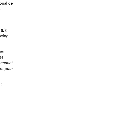
onal de
l
RE);
acing
des
es
enariat,
nt pour
 :