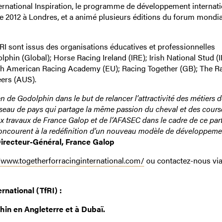
ternational Inspiration, le programme de développement internati
e 2012 à Londres, et a animé plusieurs éditions du forum mondia
I sont issus des organisations éducatives et professionnelles
hin (Global); Horse Racing Ireland (IRE); Irish National Stud (I
rth American Racing Academy (EU); Racing Together (GB); The R
ers (AUS).
n de Godolphin dans le but de relancer l’attractivité des métiers 
réseau de pays qui partage la même passion du cheval et des cours
ux travaux de France Galop et de l’AFASEC dans le cadre de ce part
concourent à la redéfinition d’un nouveau modèle de développeme
 Directeur-Général, France Galop
/www.togetherforracinginternational.com/
ou contactez-nous via
rnational (TfRI) :
in en Angleterre et à Dubaï.