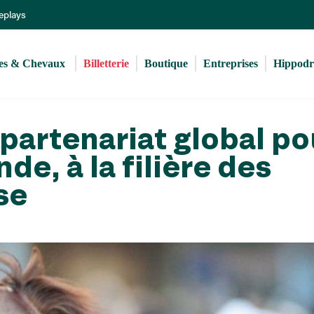
Aller
Replays
au
contenu
principal
s & Chevaux 
Billetterie
Boutique
Entreprises
Hippod
partenariat global po
e, à la filière des
se