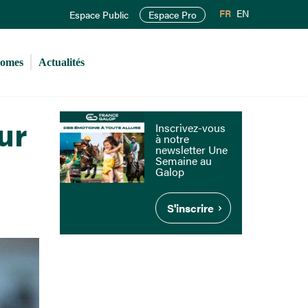
FR
EN
Espace Public
Espace Pro
romes
Actualités
ur
Inscrivez-vous
à notre
newsletter Une
Semaine au
Galop
S'inscrire