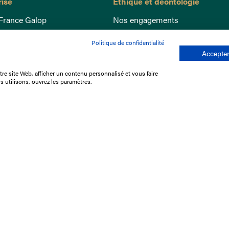
rise
Éthique et déontologie
France Galop
Nos engagements
ance
Lutte anti-dopage
Politique de confidentialité
e du Galop
Bien être equin
Accepter
 sociaux
Index Egalité Femmes-Hommes
re site Web, afficher un contenu personnalisé et vous faire
re les courses
Jeu responsable
s utilisons, ouvrez les paramètres.
que
'emploi
e stage
ffres
res
tacter
Mentions légales
Protection des don