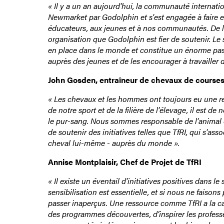
« Il y a un an aujourd'hui, la communauté internati
Newmarket par Godolphin et s'est engagée à faire en
éducateurs, aux jeunes et à nos communautés. De là,
organisation que Godolphin est fier de soutenir. Le s
en place dans le monde et constitue un énorme pas e
auprès des jeunes et de les encourager à travailler 
John Gosden, entraîneur de chevaux de course
« Les chevaux et les hommes ont toujours eu une rel
de notre sport et de la filière de l'élevage, il est 
le pur-sang. Nous sommes responsable de l'animal qui
de soutenir des initiatives telles que TfRI, qui s'as
cheval lui-même - auprès du monde ».
Annise Montplaisir, Chef de Projet de TfRI
« Il existe un éventail d'initiatives positives dans 
sensibilisation est essentielle, et si nous ne faiso
passer inaperçus. Une ressource comme TfRI a la cap
des programmes découvertes, d’inspirer les professe