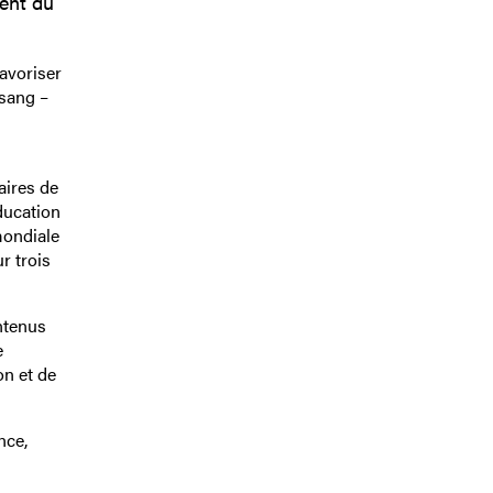
ment du
favoriser
-sang –
aires de
éducation
mondiale
r trois
ntenus
e
on et de
nce,