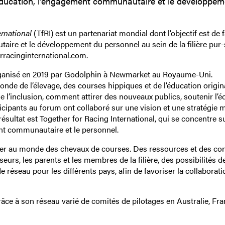
l’éducation, l’engagement communautaire et le développe
ernational
(TfRI) est un partenariat mondial dont l’objectif est de 
aire et le développement du personnel au sein de la filière pur
orracinginternational.com.
 organisé en 2019 par Godolphin à Newmarket au Royaume-Uni.
de de l’élevage, des courses hippiques et de l’éducation origin
que l’inclusion, comment attirer des nouveaux publics, soutenir l’
icipants au forum ont collaboré sur une vision et une stratégie 
résultat est Together for Racing International, qui se concentre su
ent communautaire et le personnel.
ter au monde des chevaux de courses. Des ressources et des co
eurs, les parents et les membres de la filière, des possibilités d
e réseau pour les différents pays, afin de favoriser la collaborati
râce à son réseau varié de comités de pilotages en Australie, Fra