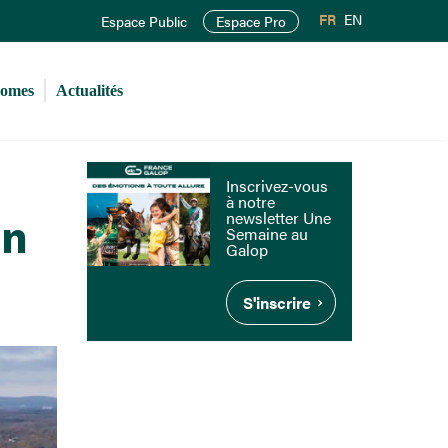
FR
EN
Espace Public
Espace Pro
romes
Actualités
Inscrivez-vous
à notre
newsletter Une
on
Semaine au
Galop
S'inscrire