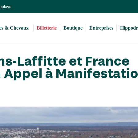
Aller
Replays
au
contenu
principal
s & Chevaux 
Billetterie
Boutique
Entreprises
Hippod
ns-Laffitte et France
 Appel à Manifestati