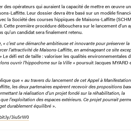
fier des opérateurs qui auraient la capacité de mettre en œuvre un
sons-Laffitte. Leur dossier devra être basé sur un modèle financi
vec la Société des courses hippiques de Maisons-Laffitte (SCHM
igné. Cette première procédure débouchera sur le lancement d’un a
sus qu’un candidat sera finalement retenu.
D,
« c’est une démarche ambitieuse et innovante pour préserver la
orcer l’attractivité de Maisons-Laffitte, en aménageant ce site exce
»
Le défi est de taille : valoriser les qualités environnementales d
ons ouvrir l’hippodrome sur la Ville »
poursuit Jacques MYARD 
plique que «
au travers du
lancement de cet Appel à Manifestation
ffitte, les deux partenaires espèrent recevoir des propositions bas
ettant la réalisation d’un projet fondé sur la réhabilitation, la
que l’exploitation des espaces extérieurs. Ce projet pourrait perme
get durablement équilibré
».
/bit.ly/3iu5rW0