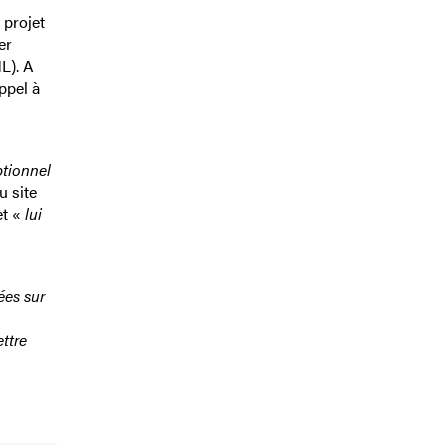
 projet
er
L). A
ppel à
ptionnel
u site
et «
lui
ées sur
ttre