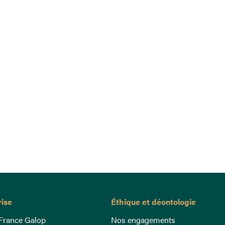
rise
Éthique et déontologie
France Galop
Nos engagements