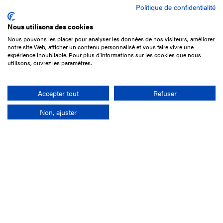
Politique de confidentialité
Nous utilisons des cookies
Nous pouvons les placer pour analyser les données de nos visiteurs, améliorer
15 Boulevard de Douaumont
notre site Web, afficher un contenu personnalisé et vous faire vivre une
75017 Paris
expérience inoubliable. Pour plus d'informations sur les cookies que nous
utilisons, ouvrez les paramètres.
01 49 10 20 29
Rechercher
Accepter tout
Refuser
Non, ajuster
L'entreprise
Mission France Galop
Gouvernance
Baromètre du Galop
Comptes sociaux
Comprendre les courses
Docuthèque