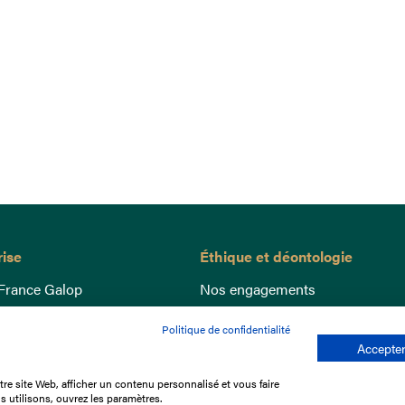
rise
Éthique et déontologie
France Galop
Nos engagements
ance
Lutte anti-dopage
Politique de confidentialité
e du Galop
Bien être equin
Accepter
 sociaux
Index Egalité Femmes-Hommes
re site Web, afficher un contenu personnalisé et vous faire
re les courses
Jeu responsable
s utilisons, ouvrez les paramètres.