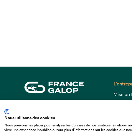
L'entrep
Mission 
Gouvern
15 Boulevard de Douaumont
Baromètr
75017 Paris
Nous utilisons des cookies
Comptes
01 49 10 20 29
Nous pouvons les placer pour analyser les données de nos visiteurs, améliorer not
Comprend
vivre une expérience inoubliable. Pour plus d'informations sur les cookies que nou