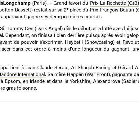
risLongchamp
(Paris). – Grand favori du
Prix La Rochette (Gr3)
e
otton Bassett) restait sur sa 2
place du Prix François Boutin (G
vait auparavant gagné ses deux premières courses.
ur Sir Tommy Cen (Dark Angel) dès le début, et a lutté avec lui jus
al. Cependant, on finissait bien derrière puisqu’après avoir galo
vant de pouvoir s’exprimer, Heybetli (Showcasing) et Révolut
 placer dans cet ordre à moins d’une longueur du gagnant, un
ppartient à Jean-Claude Seroul, Al Shaqab Racing et Gérard A
Mandore International.
Sa mère Happen (War Front), gagnante d
), à Epsom, en Irlande et dans le Yorkshire, Alexandrova (Sadler’
ère gras foisonne.