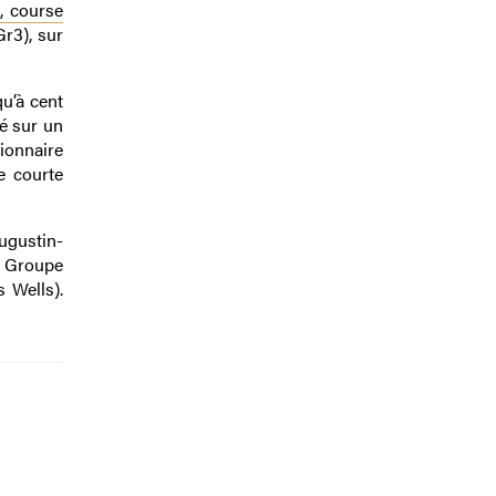
, course
r3), sur
qu’à cent
pé sur un
ionnaire
e courte
ugustin-
e Groupe
s Wells).