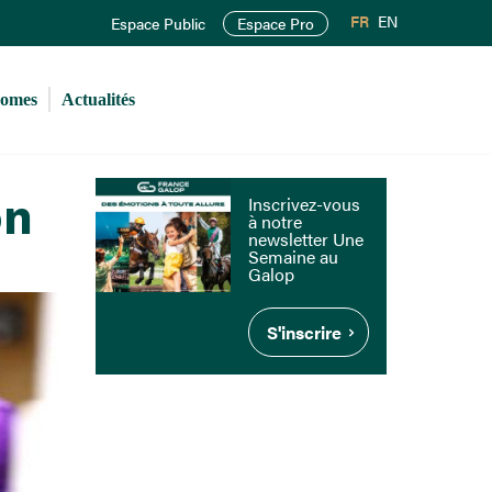
FR
EN
Espace Public
Espace Pro
romes
Actualités
on
Inscrivez-vous
à notre
newsletter Une
Semaine au
Galop
S'inscrire