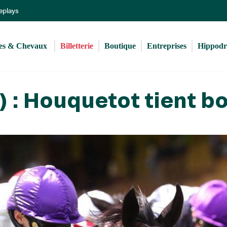
Aller
Replays
au
contenu
principal
s & Chevaux 
Billetterie
Boutique
Entreprises
Hippod
) : Houquetot tient b