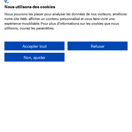
Nous utilisons des cookies
Nous pouvons les placer pour analyser les données de nos visiteurs, améliorer
15 Boulevard de Douaumont
notre site Web, afficher un contenu personnalisé et vous faire vivre une
75017 Paris
expérience inoubliable. Pour plus d'informations sur les cookies que nous
utilisons, ouvrez les paramètres.
01 49 10 20 29
Rechercher
Accepter tout
Refuser
Non, ajuster
L'entreprise
Mission France Galop
Gouvernance
Baromètre du Galop
Comptes sociaux
Comprendre les courses
Docuthèque
Métiers