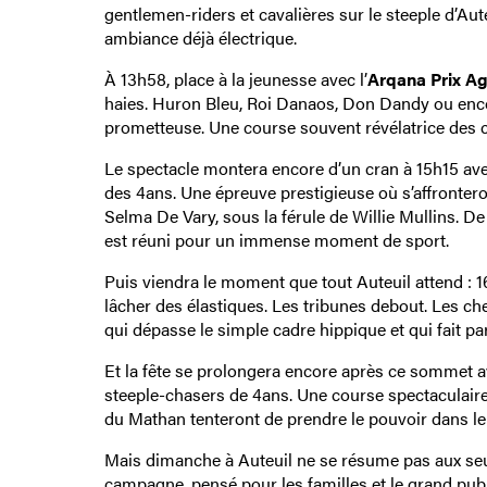
gentlemen-riders et cavalières sur le steeple d’Aute
ambiance déjà électrique.
À 13h58, place à la jeunesse avec l’
Arqana Prix A
haies. Huron Bleu, Roi Danaos, Don Dandy ou en
prometteuse. Une course souvent révélatrice des
Le spectacle montera encore d’un cran à 15h15 av
des 4ans. Une épreuve prestigieuse où s’affront
Selma De Vary, sous la férule de Willie Mullins. De
est réuni pour un immense moment de sport.
Puis viendra le moment que tout Auteuil attend : 1
lâcher des élastiques. Les tribunes debout. Les ch
qui dépasse le simple cadre hippique et qui fait par
Et la fête se prolongera encore après ce sommet a
steeple-chasers de 4ans. Une course spectacula
du Mathan tenteront de prendre le pouvoir dans le
Mais dimanche à Auteuil ne se résume pas aux se
campagne, pensé pour les familles et le grand publi