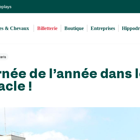
Aller
Replays
au
contenu
principal
s & Chevaux 
Billetterie
Boutique
Entreprises
Hippod
aris
rnée de l’année dans 
cle !