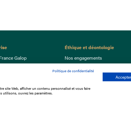
rise
Éthique et déontologie
France Galop
Nos engagements
ance
Lutte anti-dopage
Politique de confidentialité
e du Galop
Bien être equin
Accepter
 sociaux
Index Egalité Femmes-Hommes
re site Web, afficher un contenu personnalisé et vous faire
re les courses
Jeu responsable
s utilisons, ouvrez les paramètres.
que
'emploi
e stage
ffres