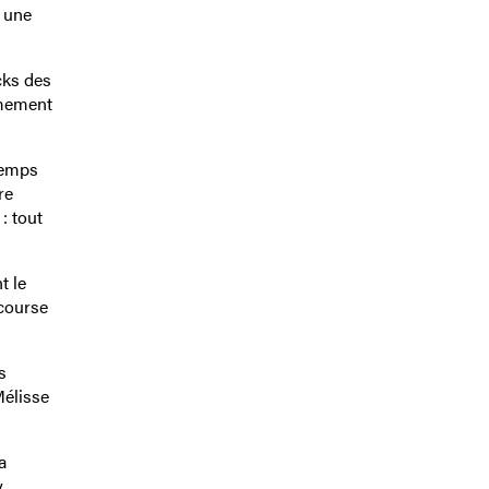
s une
cks des
êmement
temps
re
: tout
t le
 course
s
élisse
a
,