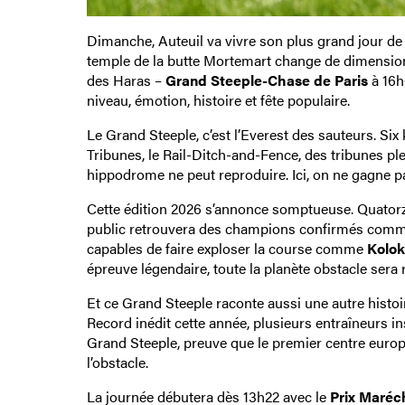
Dimanche, Auteuil va vivre son plus grand jour de l
temple de la butte Mortemart change de dimension
des Haras –
Grand Steeple-Chase de Paris
à 16h0
niveau, émotion, histoire et fête populaire.
Le Grand Steeple, c’est l’Everest des sauteurs. Six 
Tribunes, le Rail-Ditch-and-Fence, des tribunes pl
hippodrome ne peut reproduire. Ici, on ne gagne pa
Cette édition 2026 s’annonce somptueuse. Quatorz
public retrouvera des champions confirmés com
capables de faire exploser la course comme
Kolok
épreuve légendaire, toute la planète obstacle sera
Et ce Grand Steeple raconte aussi une autre histoir
Record inédit cette année, plusieurs entraîneurs in
Grand Steeple, preuve que le premier centre europ
l’obstacle.
La journée débutera dès 13h22 avec le
Prix Maréc