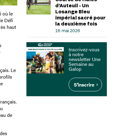
d’Auteuil - Un
Losange Bleu
i où le
impérial sacré pour
e Défi
la deuxième fois
rès haut
16 mai 2026
s
Inscrivez-vous
e
à notre
newsletter Une
Semaine au
Galop
çais. Le
rofils
te
S'inscrire
rançais.
du
eau de
 des