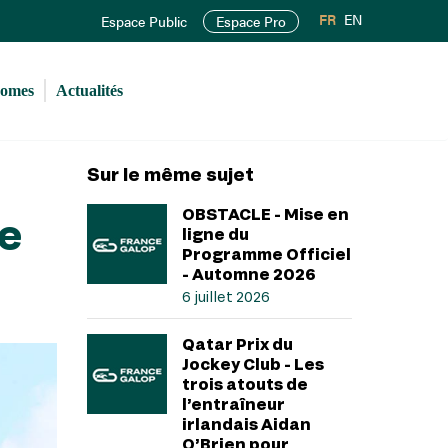
FR
EN
Espace Public
Espace Pro
romes
Actualités
Sur le même sujet
OBSTACLE - Mise en
le
ligne du
Programme Officiel
- Automne 2026
6 juillet 2026
Qatar Prix du
Jockey Club - Les
trois atouts de
l’entraîneur
irlandais Aidan
O’Brien pour