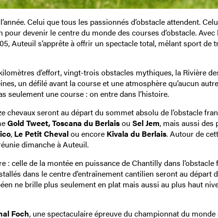
’année. Celui que tous les passionnés d’obstacle attendent. Celu
 pour devenir le centre du monde des courses d’obstacle. Avec l
5, Auteuil s’apprête à offrir un spectacle total, mêlant sport de t
kilomètres d’effort, vingt-trois obstacles mythiques, la Rivière de
eines, un défilé avant la course et une atmosphère qu’aucun autr
s seulement une course : on entre dans l’histoire.
e chevaux seront au départ du sommet absolu de l’obstacle fran
me
Gold Tweet, Toscana du Berlais
ou
Sel Jem
, mais aussi des p
ico
,
Le Petit Cheval
ou encore
Kivala du Berlais
. Autour de cet
 réunie dimanche à Auteuil.
e : celle de la montée en puissance de Chantilly dans l’obstacle f
stallés dans le centre d’entraînement cantilien seront au départ 
éen ne brille plus seulement en plat mais aussi au plus haut niv
hal Foch
, une spectaculaire épreuve du championnat du monde