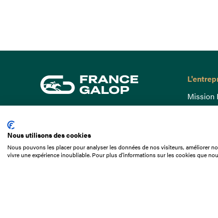
L'entrep
Mission 
Gouvern
15 Boulevard de Douaumont
Baromètr
75017 Paris
Nous utilisons des cookies
Comptes
01 49 10 20 29
Nous pouvons les placer pour analyser les données de nos visiteurs, améliorer not
Comprend
vivre une expérience inoubliable. Pour plus d'informations sur les cookies que nou
Rechercher
Docuthè
Métiers
Offres d
Offres d
Appel d'o