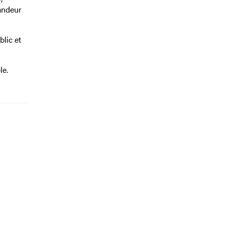
randeur
lic et
le.