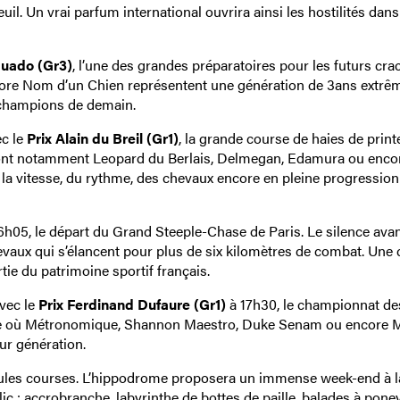
uil. Un vrai parfum international ouvrira ainsi les hostilités dan
guado (Gr3)
, l’une des grandes préparatoires pour les futurs cra
core Nom d’un Chien représentent une génération de 3ans extr
 champions de demain.
ec le
Prix Alain du Breil (Gr1)
, la grande course de haies de prin
eront notamment Leopard du Berlais, Delmegan, Edamura ou enco
 la vitesse, du rythme, des chevaux encore en pleine progression 
6h05, le départ du Grand Steeple-Chase de Paris. Le silence avan
evaux qui s’élancent pour plus de six kilomètres de combat. Une
tie du patrimoine sportif français.
vec le
Prix Ferdinand Dufaure (Gr1)
à 17h30, le championnat de
ire où Métronomique, Shannon Maestro, Duke Senam ou encore M
ur génération.
ules courses. L’hippodrome proposera un immense week-end à l
c : accrobranche, labyrinthe de bottes de paille, balades à poney