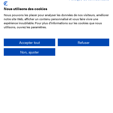
Nous utilisons des cookies
Nous pouvons les placer pour analyser les données de nos visiteurs, améliorer
15 Boulevard de Douaumont
notre site Web, afficher un contenu personnalisé et vous faire vivre une
75017 Paris
expérience inoubliable. Pour plus d'informations sur les cookies que nous
utilisons, ouvrez les paramètres.
01 49 10 20 29
Rechercher
Accepter tout
Refuser
Non, ajuster
L'entreprise
Mission France Galop
Gouvernance
Baromètre du Galop
Comptes sociaux
Comprendre les courses
Docuthèque
Métiers