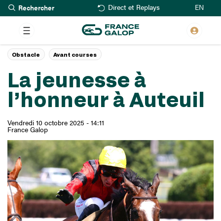
Rechercher
Aller
EN
Direct et Replays
au
contenu
principal
Obstacle
Avant courses
La jeunesse à
l’honneur à Auteuil
Vendredi 10 octobre 2025 - 14:11
France Galop