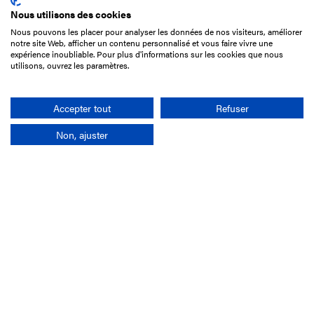
Nous utilisons des cookies
Nous pouvons les placer pour analyser les données de nos visiteurs, améliorer
15 Boulevard de Douaumont
notre site Web, afficher un contenu personnalisé et vous faire vivre une
75017 Paris
expérience inoubliable. Pour plus d'informations sur les cookies que nous
utilisons, ouvrez les paramètres.
01 49 10 20 29
Rechercher
Accepter tout
Refuser
Non, ajuster
L'entreprise
Mission France Galop
Gouvernance
Baromètre du Galop
Comptes sociaux
Comprendre les courses
Docuthèque
Métiers