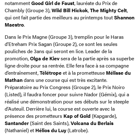
notamment
Good Girl de Faust
, lauréate du Prix de
Chambly (Groupe 3),
Wild Bill Hickok
,
The Mighty Celt
,
qui ont fait partie des meilleurs au printemps tout
Shannon
Maestro
.
Dans le Prix Magne (Groupe 3), tremplin pour le Haras
d’Etreham Prix Sagan (Groupe 2), ce sont les seules
pouliches de 3ans qui seront en lice. Leader de la
promotion,
Olga de Kiev
sera de la partie après sa superbe
ligne droite pour sa rentrée. Elle fera face à sa compagne
d’entraînement,
Télétrope
et à la prometteuse
Mélisse du
Mathan
dans une course qui est très excitante.
Préparatoire au Prix Congress (Groupe 2), le Prix Noiro
(Listed), il faudra foncer pour suivre Nador (Gémix), qui a
réalisé une démonstration pour ses débuts sur le steeple
d’Auteuil. Derrière lui, la course est ouverte avec la
présence des prometteurs
Kap of Gold
(Kapgarde),
Santander
(Saint des Saints),
Volcana du Berlais
(Nathaniel) et
Hélios du Luy
(Latrobe).