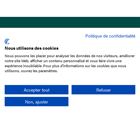
Politique de confidentialité
Nous utilisons des cookies
Nous pouvons les placer pour analyser les données de nos visiteurs, améliorer
15 Boulevard de Douaumont
notre site Web, afficher un contenu personnalisé et vous faire vivre une
75017 Paris
expérience inoubliable. Pour plus d'informations sur les cookies que nous
utilisons, ouvrez les paramètres.
01 49 10 20 29
Rechercher
Accepter tout
Refuser
Non, ajuster
L'entreprise
Mission France Galop
Gouvernance
Baromètre du Galop