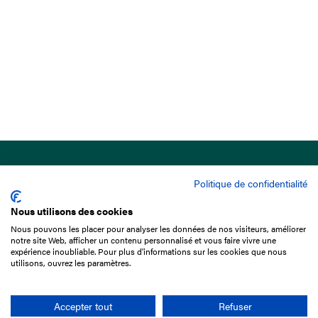
Politique de confidentialité
Nous utilisons des cookies
Nous pouvons les placer pour analyser les données de nos visiteurs, améliorer
15 Boulevard de Douaumont
notre site Web, afficher un contenu personnalisé et vous faire vivre une
75017 Paris
expérience inoubliable. Pour plus d'informations sur les cookies que nous
utilisons, ouvrez les paramètres.
01 49 10 20 29
Rechercher
Accepter tout
Refuser