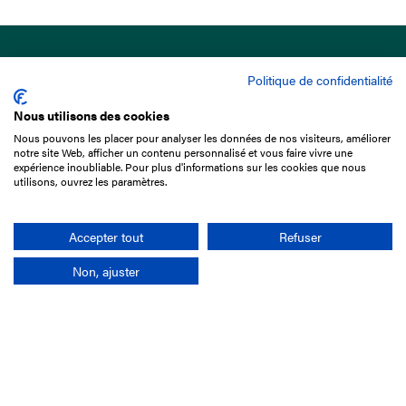
Politique de confidentialité
Nous utilisons des cookies
Nous pouvons les placer pour analyser les données de nos visiteurs, améliorer
15 Boulevard de Douaumont
notre site Web, afficher un contenu personnalisé et vous faire vivre une
75017 Paris
expérience inoubliable. Pour plus d'informations sur les cookies que nous
utilisons, ouvrez les paramètres.
01 49 10 20 29
Rechercher
Accepter tout
Refuser
Non, ajuster
L'entreprise
Mission France Galop
Gouvernance
Baromètre du Galop