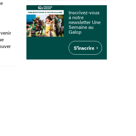
ce
Inscrivez-vous
à notre
newsletter Une
Semaine au
Galop
rvenir
ue
rouver
S'inscrire