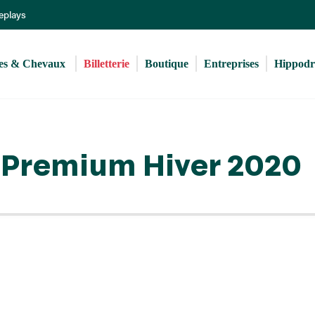
Aller
Replays
au
contenu
principal
s & Chevaux 
Billetterie
Boutique
Entreprises
Hippod
t Premium Hiver 2020