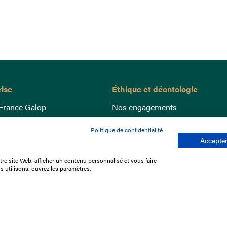
rise
Éthique et déontologie
France Galop
Nos engagements
ance
Lutte anti-dopage
Politique de confidentialité
e du Galop
Bien être equin
Accepter
 sociaux
Index Egalité Femmes-Hommes
re site Web, afficher un contenu personnalisé et vous faire
re les courses
Jeu responsable
s utilisons, ouvrez les paramètres.
que
'emploi
e stage