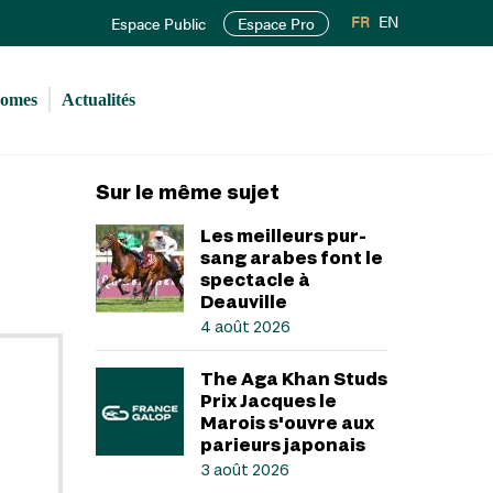
FR
EN
Espace Public
Espace Pro
romes
Actualités
Sur le même sujet
Les meilleurs pur-
sang arabes font le
spectacle à
Deauville
4 août 2026
The Aga Khan Studs
Prix Jacques le
Marois s'ouvre aux
parieurs japonais
3 août 2026