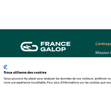
L'entrep
Mission 
Gouvern
15 Boulevard de Douaumont
Baromètr
75017 Paris
Nous utilisons des cookies
Comptes
01 49 10 20 29
Nous pouvons les placer pour analyser les données de nos visiteurs, améliorer not
Comprend
vivre une expérience inoubliable. Pour plus d'informations sur les cookies que nou
Rechercher
Docuthè
Métiers
Offres d
Offres d