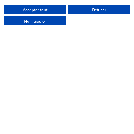
Rechercher
Accepter tout
Refuser
Non, ajuster
L'entreprise
Mission France Galop
Gouvernance
Baromètre du Galop
Comptes sociaux
Comprendre les courses
Docuthèque
Métiers
Offres d'emploi
Offres de stage
Appel d'offres
Partenaires