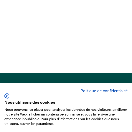
Politique de confidentialité
Nous utilisons des cookies
Nous pouvons les placer pour analyser les données de nos visiteurs, améliorer
15 Boulevard de Douaumont
notre site Web, afficher un contenu personnalisé et vous faire vivre une
75017 Paris
expérience inoubliable. Pour plus d'informations sur les cookies que nous
utilisons, ouvrez les paramètres.
01 49 10 20 29