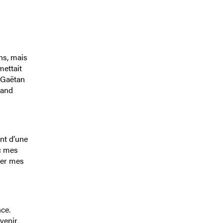
ans, mais
mettait
, Gaëtan
rand
nt d’une
ec mes
uer mes
nce.
evenir