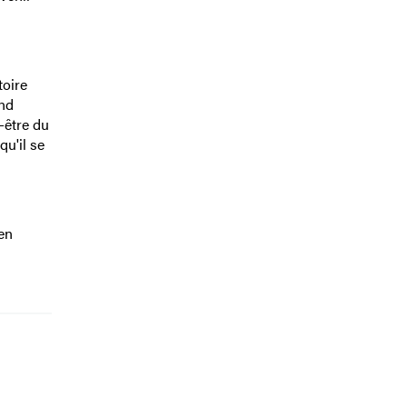
toire
and
-être du
qu'il se
 en