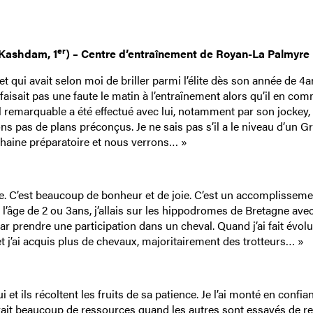
er
 Kashdam, 1
) – Centre d’entraînement de Royan-La Palmyre
et qui avait selon moi de briller parmi l’élite dès son année de 4
 faisait pas une faute le matin à l’entraînement alors qu’il en com
avail remarquable a été effectué avec lui, notamment par son jockey
ons pas de plans préconçus. Je ne sais pas s’il a le niveau d’un G
chaine préparatoire et nous verrons… »
e. C’est beaucoup de bonheur et de joie. C’est un accomplisseme
 l’âge de 2 ou 3ans, j’allais sur les hippodromes de Bretagne av
r prendre une participation dans un cheval. Quand j’ai fait évol
 et j’ai acquis plus de chevaux, majoritairement des trotteurs… »
et ils récoltent les fruits de sa patience. Je l’ai monté en confia
Il avait beaucoup de ressources quand les autres sont essayés de r