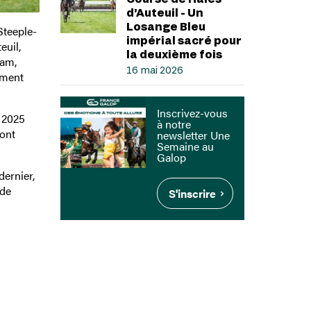
d’Auteuil - Un
Losange Bleu
Steeple-
impérial sacré pour
euil,
la deuxième fois
dam,
16 mai 2026
ement
Inscrivez-vous
 2025
à notre
sont
newsletter Une
Semaine au
Galop
dernier,
 de
S'inscrire