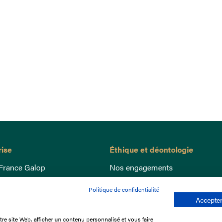
rise
Éthique et déontologie
France Galop
Nos engagements
ance
Lutte anti-dopage
Politique de confidentialité
e du Galop
Bien être equin
Accepter
 sociaux
Index Egalité Femmes-Hommes
re site Web, afficher un contenu personnalisé et vous faire
re les courses
Jeu responsable