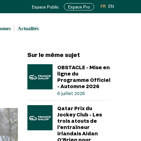
FR
EN
Espace Public
Espace Pro
romes
Actualités
Sur le même sujet
OBSTACLE - Mise en
ligne du
Programme Officiel
- Automne 2026
6 juillet 2026
Qatar Prix du
Jockey Club - Les
trois atouts de
l’entraîneur
irlandais Aidan
O’Brien pour