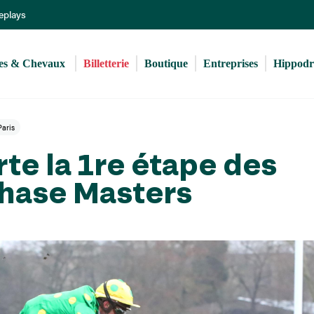
Aller
Replays
au
contenu
principal
s & Chevaux 
Billetterie
Boutique
Entreprises
Hippod
aris
e la 1re étape des
hase Masters