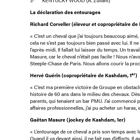
3
KENTUCKY WOOD (A. Zuliani)
La déclaration des entourages
Richard Corveller (éleveur et copropriétaire de
« C’est un cheval que j’ai toujours beaucoup aimé, 
cela ne s’est pas toujours bien passé avec lui. Il ne
l’après-midi. Il fallait lui laisser du temps. Un tr
Masure, car le cheval n’était pas facile ! Nous n’av
Steeple-Chase de Paris. Nous allons courir la pro
er
Hervé Guérin (copropriétaire de Kashdam, 1
)
« C’est ma première victoire de Groupe en obstacl
histoire de 60 ans dans le milieu des chevaux. Dès
parents, qui tenaient un bar PMU. J’ai commencé pa
affaires professionnelles, j’ai pu acheter un haras,
Gaëtan Masure (jockey de Kashdam, 1er)
« L’entourage de ce cheval a pris son temps avec lui 
Quand il va devant ainsi, il ne fait pas d’efforts. 