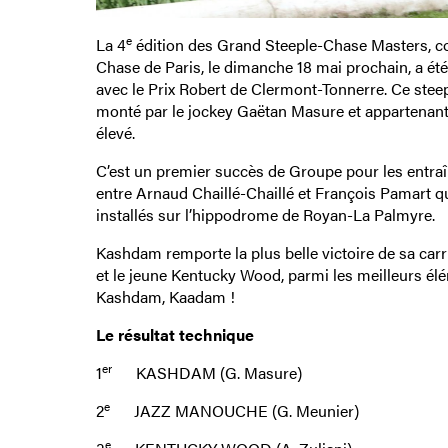
e
La 4
édition des Grand Steeple-Chase Masters, c
Chase de Paris, le dimanche 18 mai prochain, a été 
avec le Prix Robert de Clermont-Tonnerre. Ce ste
monté par le jockey Gaëtan Masure et appartenant à
élevé.
C’est un premier succès de Groupe pour les entra
entre Arnaud Chaillé-Chaillé et François Pamart q
installés sur l’hippodrome de Royan-La Palmyre.
Kashdam remporte la plus belle victoire de sa carri
et le jeune Kentucky Wood, parmi les meilleurs élém
Kashdam, Kaadam !
Le résultat technique
er
1
KASHDAM (G. Masure)
e
2
JAZZ MANOUCHE (G. Meunier)
e