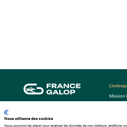
L'entrep
Mission 
Gouvern
15 Boulevard de Douaumont
Baromètr
75017 Paris
Nous utilisons des cookies
Comptes
01 49 10 20 29
Nous pouvons les placer pour analyser les données de nos visiteurs, améliorer not
Comprend