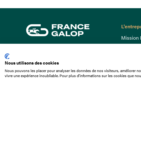
L'entrep
Mission 
Gouvern
15 Boulevard de Douaumont
Baromètr
75017 Paris
Nous utilisons des cookies
Comptes
01 49 10 20 29
Nous pouvons les placer pour analyser les données de nos visiteurs, améliorer not
Comprend
vivre une expérience inoubliable. Pour plus d'informations sur les cookies que nou
Rechercher
Docuthè
Métiers
Offres d
Offres d
Appel d'o
Partenai