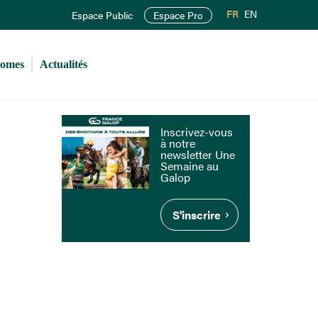
FR
EN
Espace Public
Espace Pro
romes
Actualités
Inscrivez-vous
à notre
newsletter Une
Semaine au
Galop
S'inscrire