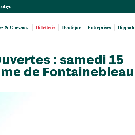
Aller
Replays
au
contenu
principal
s & Chevaux 
Billetterie
Boutique
Entreprises
Hippod
uvertes : samedi 15
rome de Fontainebleau