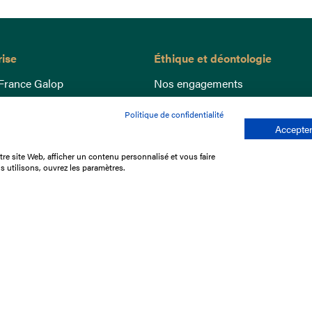
rise
Éthique et déontologie
France Galop
Nos engagements
ance
Lutte anti-dopage
Politique de confidentialité
e du Galop
Bien être equin
Accepter
 sociaux
Index Egalité Femmes-Hommes
re site Web, afficher un contenu personnalisé et vous faire
re les courses
Jeu responsable
s utilisons, ouvrez les paramètres.
que
'emploi
e stage
ffres
res