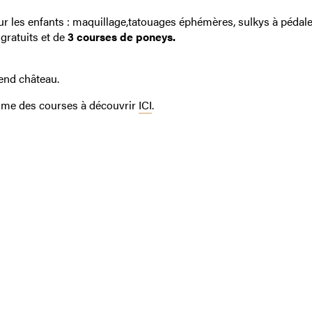
r les enfants : maquillage,tatouages éphémères, sulkys à pédale
gratuits et de
3 courses de poneys.
end château.
mme des courses à découvrir
ICI
.