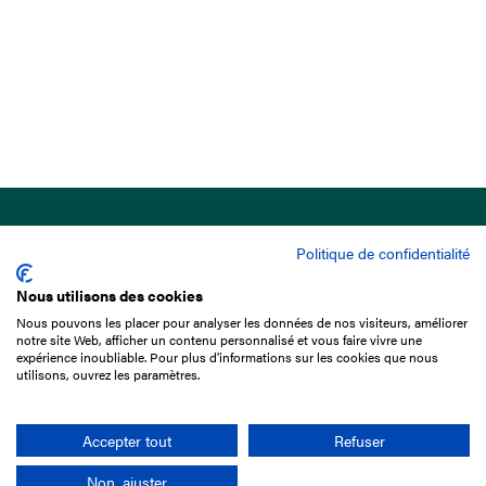
Politique de confidentialité
Nous utilisons des cookies
Nous pouvons les placer pour analyser les données de nos visiteurs, améliorer
15 Boulevard de Douaumont
notre site Web, afficher un contenu personnalisé et vous faire vivre une
75017 Paris
expérience inoubliable. Pour plus d'informations sur les cookies que nous
utilisons, ouvrez les paramètres.
01 49 10 20 29
Rechercher
Accepter tout
Refuser
Non, ajuster