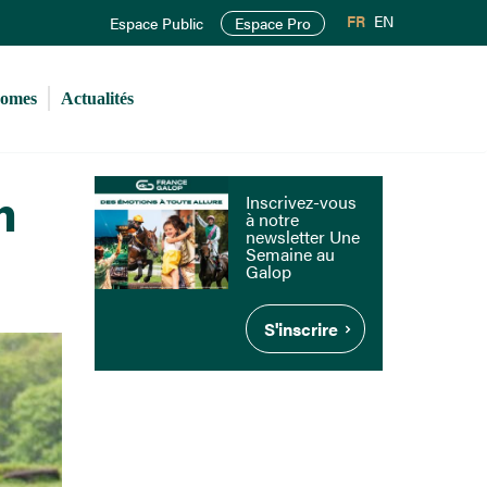
FR
EN
Espace Public
Espace Pro
romes
Actualités
n
Inscrivez-vous
à notre
newsletter Une
Semaine au
Galop
S'inscrire