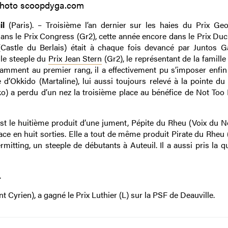
hoto scoopdyga.com
il
(Paris). – Troisième l’an dernier sur les haies du Prix Ge
dans le Prix Congress (Gr2), cette année encore dans le Prix Duc
 (Castle du Berlais) était à chaque fois devancé par Juntos 
 le steeple du
Prix Jean Stern
(Gr2), le représentant de la famille
tamment au premier rang, il a effectivement pu s’imposer enfin
e d’Okkido (Martaline), lui aussi toujours relevé à la pointe du
ko) a perdu d’un nez la troisième place au bénéfice de Not Too
est le huitième produit d’une jument, Pépite du Rheu (Voix du No
ce en huit sorties. Elle a tout de même produit Pirate du Rheu 
mitting, un steeple de débutants à Auteuil. Il a aussi pris la q
.
 Cyrien), a gagné le Prix Luthier (L) sur la PSF de Deauville.