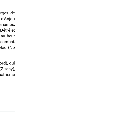
orges de
 d’Anjou
Ganamos.
 Détré et
 au haut
 combat.
 Bad (No
rd), qui
(Zizany),
uatrième