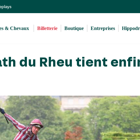
Aller
Replays
au
contenu
principal
s & Chevaux 
Billetterie
Boutique
Entreprises
Hippod
ath du Rheu tient enfi