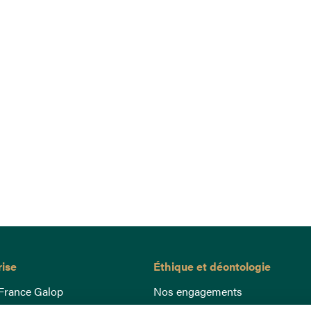
rise
Éthique et déontologie
France Galop
Nos engagements
ance
Lutte anti-dopage