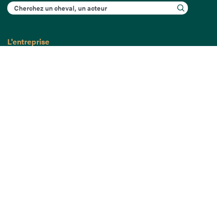
Rechercher
L'entreprise
Mission France Galop
Gouvernance
Baromètre du Galop
Comptes sociaux
Comprendre les courses
Docuthèque
Métiers
Offres d'emploi
Offres de stage
Appel d'offres
Partenaires