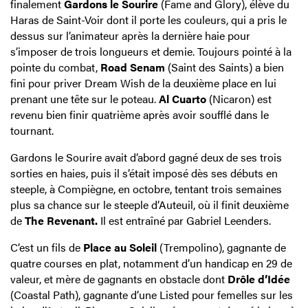
finalement
Gardons le Sourire
(Fame and Glory), élève du
Haras de Saint-Voir dont il porte les couleurs, qui a pris le
dessus sur l’animateur après la dernière haie pour
s’imposer de trois longueurs et demie. Toujours pointé à la
pointe du combat,
Road Senam
(Saint des Saints) a bien
fini pour priver Dream Wish de la deuxième place en lui
prenant une tête sur le poteau.
Al Cuarto
(Nicaron) est
revenu bien finir quatrième après avoir soufflé dans le
tournant.
Gardons le Sourire avait d’abord gagné deux de ses trois
sorties en haies, puis il s’était imposé dès ses débuts en
steeple, à Compiègne, en octobre, tentant trois semaines
plus sa chance sur le steeple d’Auteuil, où il finit deuxième
de
The Revenant.
Il est entraîné par Gabriel Leenders.
C’est un fils de
Place au Soleil
(Trempolino), gagnante de
quatre courses en plat, notamment d’un handicap en 29 de
valeur, et mère de gagnants en obstacle dont
Drôle d’Idée
(Coastal Path), gagnante d’une Listed pour femelles sur les